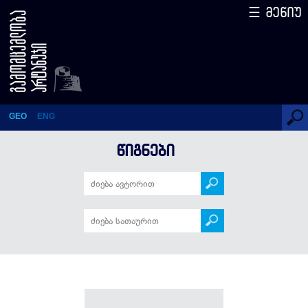
☰ მენიუ
წიგნები
GEO
ENG
ᲬᲘᲒᲜᲔᲑᲘ