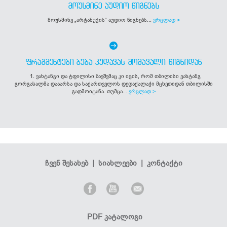
ᲛᲝᲣᲡᲛᲘᲜᲔ ᲐᲣᲓᲘᲝ ᲬᲘᲒᲜᲔᲑᲡ
მოუსმინე „არტანუჯის“ აუდიო წიგნებს...
ვრცლად >
ᲤᲠᲐᲒᲛᲔᲜᲢᲔᲑᲘ ᲑᲣᲑᲐ ᲙᲣᲓᲐᲕᲐᲡ ᲛᲝᲛᲐᲕᲐᲚᲘ ᲬᲘᲒᲜᲘᲓᲐᲜ
1. ვახტანგი და ტფილისი ბავშვმაც კი იცის, რომ თბილისი ვახტანგ
გორგასალმა დააარსა და საქართველოს დედაქალაქი მცხეთიდან თბილისში
გადმოიტანა. თუმცა...
ვრცლად >
ჩვენ შესახებ
|
სიახლეები
|
კონტაქტი
PDF კატალოგი