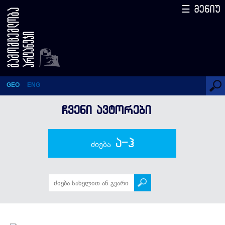
☰ მენიუ
ვაჟა-ფშაველა
GEO
ENG
ᲩᲕᲔᲜᲘ ᲐᲕᲢᲝᲠᲔᲑᲘ
ა-ჰ
ძიება