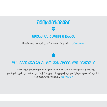
შეთავაზებები
ᲛᲝᲣᲡᲛᲘᲜᲔ ᲐᲣᲓᲘᲝ ᲬᲘᲒᲜᲔᲑᲡ
მოუსმინე „არტანუჯის“ აუდიო წიგნებს...
ვრცლად >
ᲤᲠᲐᲒᲛᲔᲜᲢᲔᲑᲘ ᲑᲣᲑᲐ ᲙᲣᲓᲐᲕᲐᲡ ᲛᲝᲛᲐᲕᲐᲚᲘ ᲬᲘᲒᲜᲘᲓᲐᲜ
1. ვახტანგი და ტფილისი ბავშვმაც კი იცის, რომ თბილისი ვახტანგ
გორგასალმა დააარსა და საქართველოს დედაქალაქი მცხეთიდან თბილისში
გადმოიტანა. თუმცა...
ვრცლად >