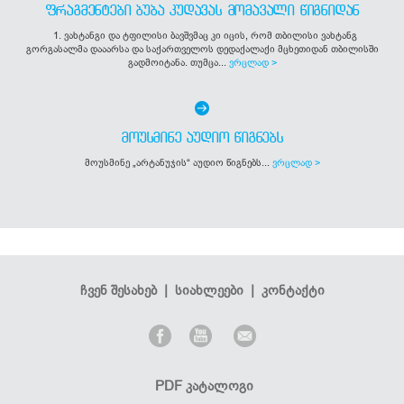
ᲤᲠᲐᲒᲛᲔᲜᲢᲔᲑᲘ ᲑᲣᲑᲐ ᲙᲣᲓᲐᲕᲐᲡ ᲛᲝᲛᲐᲕᲐᲚᲘ ᲬᲘᲒᲜᲘᲓᲐᲜ
1. ვახტანგი და ტფილისი ბავშვმაც კი იცის, რომ თბილისი ვახტანგ
გორგასალმა დააარსა და საქართველოს დედაქალაქი მცხეთიდან თბილისში
გადმოიტანა. თუმცა...
ვრცლად >
ᲛᲝᲣᲡᲛᲘᲜᲔ ᲐᲣᲓᲘᲝ ᲬᲘᲒᲜᲔᲑᲡ
მოუსმინე „არტანუჯის“ აუდიო წიგნებს...
ვრცლად >
ჩვენ შესახებ
|
სიახლეები
|
კონტაქტი
PDF კატალოგი