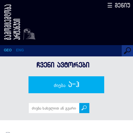
☰ მენიუ
III ტომი
GEO
ENG
ᲩᲕᲔᲜᲘ ᲐᲕᲢᲝᲠᲔᲑᲘ
ა-ჰ
ძიება