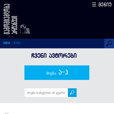
☰ მენიუ
გიორგი ჭკადუა
GEO
ENG
ᲩᲕᲔᲜᲘ ᲐᲕᲢᲝᲠᲔᲑᲘ
ა-ჰ
ძიება