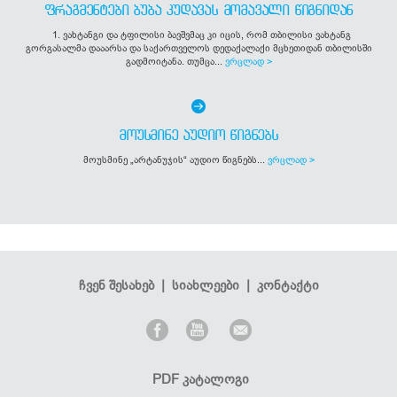
ᲤᲠᲐᲒᲛᲔᲜᲢᲔᲑᲘ ᲑᲣᲑᲐ ᲙᲣᲓᲐᲕᲐᲡ ᲛᲝᲛᲐᲕᲐᲚᲘ ᲬᲘᲒᲜᲘᲓᲐᲜ
1. ვახტანგი და ტფილისი ბავშვმაც კი იცის, რომ თბილისი ვახტანგ
გორგასალმა დააარსა და საქართველოს დედაქალაქი მცხეთიდან თბილისში
გადმოიტანა. თუმცა...
ვრცლად >
ᲛᲝᲣᲡᲛᲘᲜᲔ ᲐᲣᲓᲘᲝ ᲬᲘᲒᲜᲔᲑᲡ
მოუსმინე „არტანუჯის“ აუდიო წიგნებს...
ვრცლად >
ჩვენ შესახებ
|
სიახლეები
|
კონტაქტი
PDF კატალოგი