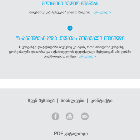
ᲛᲝᲣᲡᲛᲘᲜᲔ ᲐᲣᲓᲘᲝ ᲬᲘᲒᲜᲔᲑᲡ
მოუსმინე „არტანუჯის“ აუდიო წიგნებს...
ვრცლად >
ᲤᲠᲐᲒᲛᲔᲜᲢᲔᲑᲘ ᲑᲣᲑᲐ ᲙᲣᲓᲐᲕᲐᲡ ᲛᲝᲛᲐᲕᲐᲚᲘ ᲬᲘᲒᲜᲘᲓᲐᲜ
1. ვახტანგი და ტფილისი ბავშვმაც კი იცის, რომ თბილისი ვახტანგ
გორგასალმა დააარსა და საქართველოს დედაქალაქი მცხეთიდან თბილისში
გადმოიტანა. თუმცა...
ვრცლად >
ჩვენ შესახებ
|
სიახლეები
|
კონტაქტი
PDF კატალოგი