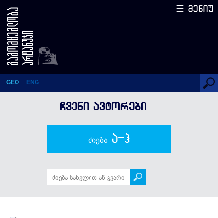
☰ მენიუ
თეოფრასტოსი
GEO
ENG
ᲩᲕᲔᲜᲘ ᲐᲕᲢᲝᲠᲔᲑᲘ
ა-ჰ
ძიება