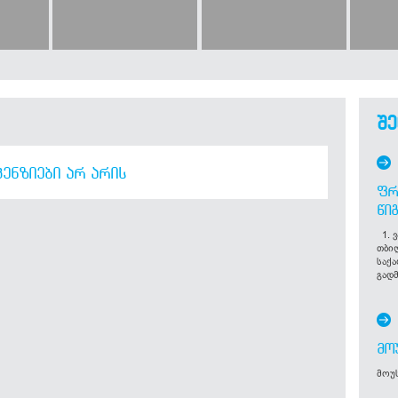
შე
ᲔᲜᲖᲘᲔᲑᲘ ᲐᲠ ᲐᲠᲘᲡ
ᲤᲠ
ᲬᲘ
1. ვ
თბი
საქ
გადმ
ᲛᲝ
მოუს