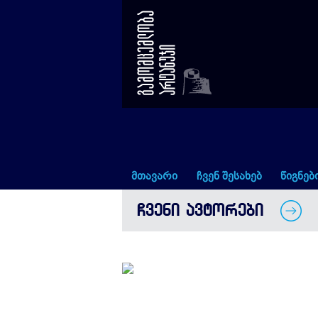
მაია წიქარიშვილი
მთავარი
ჩვენ შესახებ
წიგნებ
ᲩᲕᲔᲜᲘ ᲐᲕᲢᲝᲠᲔᲑᲘ