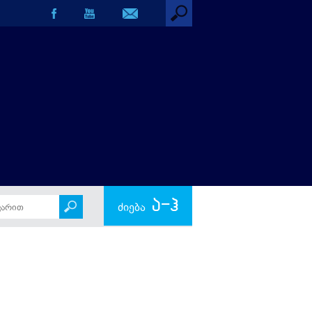
ა-ჰ
ძიება