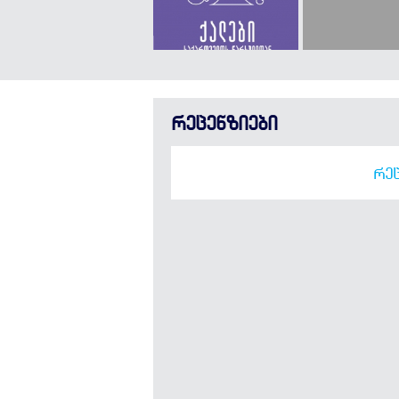
რეცენზიები
ᲠᲔᲪ