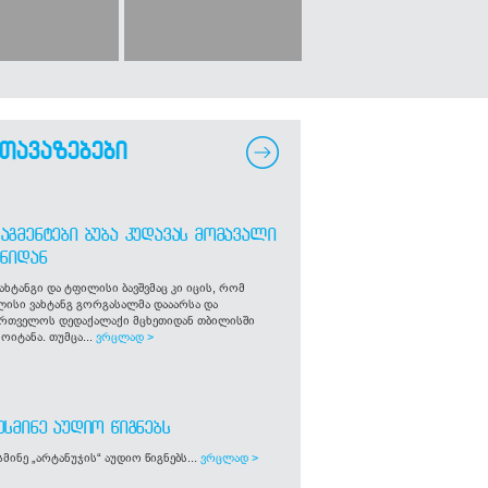
თავაზებები
ᲐᲒᲛᲔᲜᲢᲔᲑᲘ ᲑᲣᲑᲐ ᲙᲣᲓᲐᲕᲐᲡ ᲛᲝᲛᲐᲕᲐᲚᲘ
ᲒᲜᲘᲓᲐᲜ
ახტანგი და ტფილისი ბავშვმაც კი იცის, რომ
ლისი ვახტანგ გორგასალმა დააარსა და
ართველოს დედაქალაქი მცხეთიდან თბილისში
ოიტანა. თუმცა...
ვრცლად >
ᲣᲡᲛᲘᲜᲔ ᲐᲣᲓᲘᲝ ᲬᲘᲒᲜᲔᲑᲡ
მინე „არტანუჯის“ აუდიო წიგნებს...
ვრცლად >