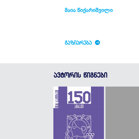
მაია წიქარიშვილი
ᲒᲐᲖᲘᲐᲠᲔᲑᲐ
ავტორის წიგნები