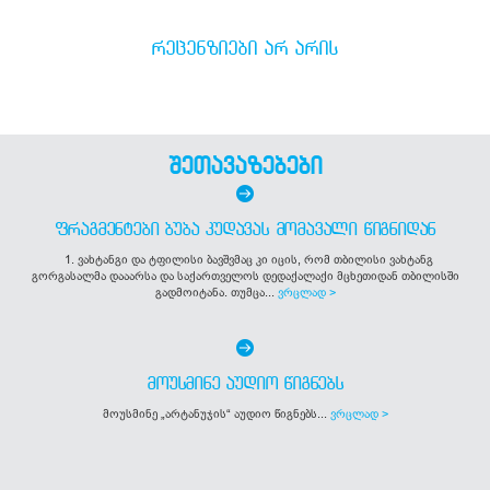
ᲠᲔᲪᲔᲜᲖᲘᲔᲑᲘ ᲐᲠ ᲐᲠᲘᲡ
შეთავაზებები
ᲤᲠᲐᲒᲛᲔᲜᲢᲔᲑᲘ ᲑᲣᲑᲐ ᲙᲣᲓᲐᲕᲐᲡ ᲛᲝᲛᲐᲕᲐᲚᲘ ᲬᲘᲒᲜᲘᲓᲐᲜ
1. ვახტანგი და ტფილისი ბავშვმაც კი იცის, რომ თბილისი ვახტანგ
გორგასალმა დააარსა და საქართველოს დედაქალაქი მცხეთიდან თბილისში
გადმოიტანა. თუმცა...
ვრცლად >
ᲛᲝᲣᲡᲛᲘᲜᲔ ᲐᲣᲓᲘᲝ ᲬᲘᲒᲜᲔᲑᲡ
მოუსმინე „არტანუჯის“ აუდიო წიგნებს...
ვრცლად >