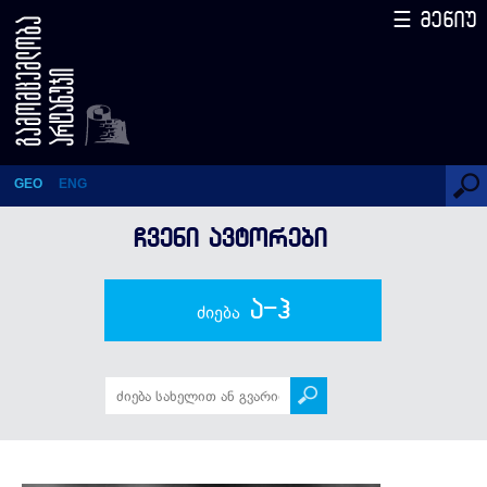
☰ მენიუ
ლუის სუარესი
GEO
ENG
ᲩᲕᲔᲜᲘ ᲐᲕᲢᲝᲠᲔᲑᲘ
ა-ჰ
ძიება