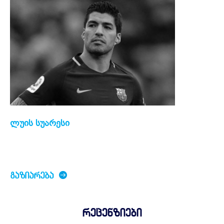
ლუის სუარესი
ᲒᲐᲖᲘᲐᲠᲔᲑᲐ
რეცენზიები