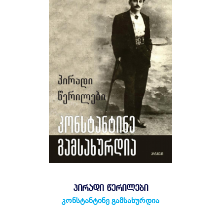
ᲞᲘᲠᲐᲓᲘ ᲬᲔᲠᲘᲚᲔᲑᲘ
კონსტანტინე გამსახურდია