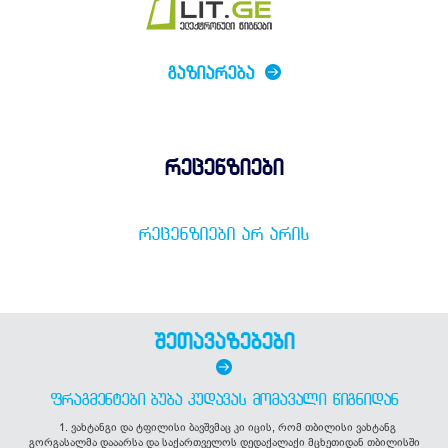
ᲒᲐᲖᲘᲐᲠᲔᲑᲐ
რეცენზიები
ᲠᲔᲪᲔᲜᲖᲘᲔᲑᲘ ᲐᲠ ᲐᲠᲘᲡ
შეთავაზებები
ᲤᲠᲐᲒᲛᲔᲜᲢᲔᲑᲘ ᲑᲣᲑᲐ ᲙᲣᲓᲐᲕᲐᲡ ᲛᲝᲛᲐᲕᲐᲚᲘ ᲬᲘᲒᲜᲘᲓᲐᲜ
1. ვახტანგი და ტფილისი ბავშვმაც კი იცის, რომ თბილისი ვახტანგ
გორგასალმა დააარსა და საქართველოს დედაქალაქი მცხეთიდან თბილისში