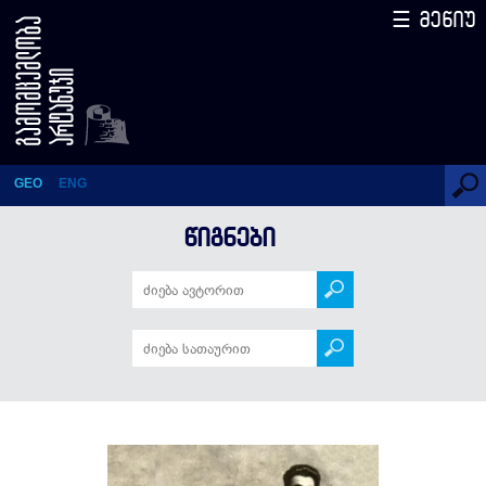
☰ მენიუ
პირადი წერილები
GEO
ENG
ᲬᲘᲒᲜᲔᲑᲘ