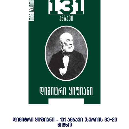
ᲓᲘᲛᲘᲢᲠᲘ ᲧᲘᲤᲘᲐᲜᲘ – 131 ᲐᲛᲑᲐᲕᲘ (ᲡᲔᲠᲘᲘᲡ ᲛᲔ-20
ᲬᲘᲒᲜᲘ)