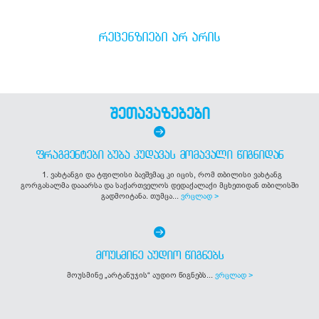
ᲠᲔᲪᲔᲜᲖᲘᲔᲑᲘ ᲐᲠ ᲐᲠᲘᲡ
შეთავაზებები
ᲤᲠᲐᲒᲛᲔᲜᲢᲔᲑᲘ ᲑᲣᲑᲐ ᲙᲣᲓᲐᲕᲐᲡ ᲛᲝᲛᲐᲕᲐᲚᲘ ᲬᲘᲒᲜᲘᲓᲐᲜ
1. ვახტანგი და ტფილისი ბავშვმაც კი იცის, რომ თბილისი ვახტანგ
გორგასალმა დააარსა და საქართველოს დედაქალაქი მცხეთიდან თბილისში
გადმოიტანა. თუმცა...
ვრცლად >
ᲛᲝᲣᲡᲛᲘᲜᲔ ᲐᲣᲓᲘᲝ ᲬᲘᲒᲜᲔᲑᲡ
მოუსმინე „არტანუჯის“ აუდიო წიგნებს...
ვრცლად >