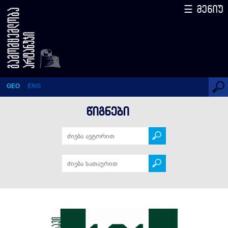
☰ მენიუ
დიმიტრი ყიფიანი – 131
ამბავი (სერიის მე-20 წიგნი)
GEO
ENG
ᲬᲘᲒᲜᲔᲑᲘ