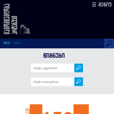
☰ მენიუ
ქართველები უცხოელთა
თვალით (XV-XVII სს.) – 150
ამბავი (სერიის მე-12 წიგნი)
GEO
ENG
ᲬᲘᲒᲜᲔᲑᲘ