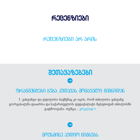
რეცენზიები
ᲠᲔᲪᲔᲜᲖᲘᲔᲑᲘ ᲐᲠ ᲐᲠᲘᲡ
შეთავაზებები
ᲤᲠᲐᲒᲛᲔᲜᲢᲔᲑᲘ ᲑᲣᲑᲐ ᲙᲣᲓᲐᲕᲐᲡ ᲛᲝᲛᲐᲕᲐᲚᲘ ᲬᲘᲒᲜᲘᲓᲐᲜ
1. ვახტანგი და ტფილისი ბავშვმაც კი იცის, რომ თბილისი ვახტანგ
გორგასალმა დააარსა და საქართველოს დედაქალაქი მცხეთიდან თბილისში
გადმოიტანა. თუმცა...
ვრცლად >
ᲛᲝᲣᲡᲛᲘᲜᲔ ᲐᲣᲓᲘᲝ ᲬᲘᲒᲜᲔᲑᲡ