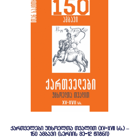
ᲥᲐᲠᲗᲕᲔᲚᲔᲑᲘ ᲣᲪᲮᲝᲔᲚᲗᲐ ᲗᲕᲐᲚᲘᲗ (XV-XVII ᲡᲡ.) –
150 ᲐᲛᲑᲐᲕᲘ (ᲡᲔᲠᲘᲘᲡ ᲛᲔ-12 ᲬᲘᲒᲜᲘ)