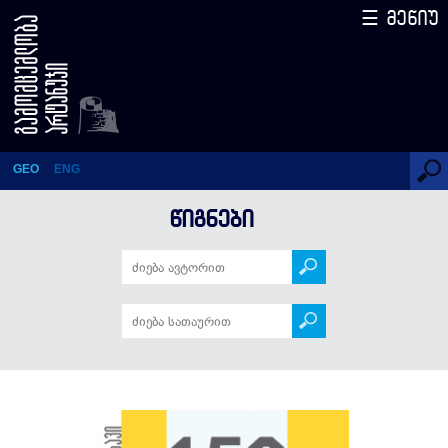
☰ მენიუ
გურია და გურულები – 150
ამბავი (სერიის 28-ე წიგნი)
GEO
ENG
ᲬᲘᲒᲜᲔᲑᲘ