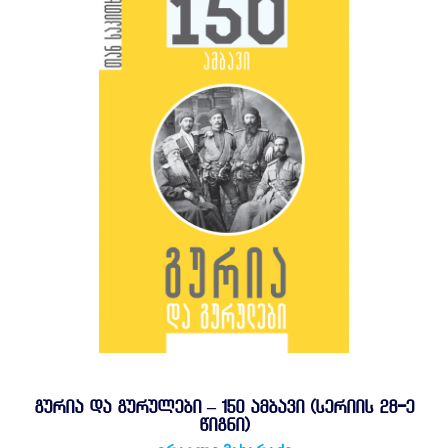
ᲒᲣᲠᲘᲐ ᲓᲐ ᲒᲣᲠᲣᲚᲔᲑᲘ – 150 ᲐᲛᲑᲐᲕᲘ (ᲡᲔᲠᲘᲘᲡ 28-Ე
ᲬᲘᲒᲜᲘ)