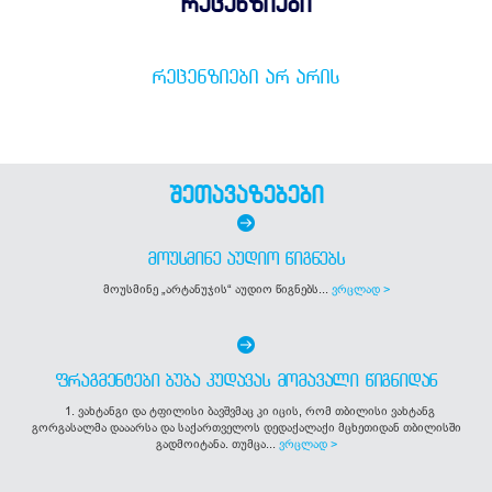
რეცენზიები
ᲠᲔᲪᲔᲜᲖᲘᲔᲑᲘ ᲐᲠ ᲐᲠᲘᲡ
შეთავაზებები
ᲛᲝᲣᲡᲛᲘᲜᲔ ᲐᲣᲓᲘᲝ ᲬᲘᲒᲜᲔᲑᲡ
მოუსმინე „არტანუჯის“ აუდიო წიგნებს...
ვრცლად >
ᲤᲠᲐᲒᲛᲔᲜᲢᲔᲑᲘ ᲑᲣᲑᲐ ᲙᲣᲓᲐᲕᲐᲡ ᲛᲝᲛᲐᲕᲐᲚᲘ ᲬᲘᲒᲜᲘᲓᲐᲜ
1. ვახტანგი და ტფილისი ბავშვმაც კი იცის, რომ თბილისი ვახტანგ
გორგასალმა დააარსა და საქართველოს დედაქალაქი მცხეთიდან თბილისში
გადმოიტანა. თუმცა...
ვრცლად >