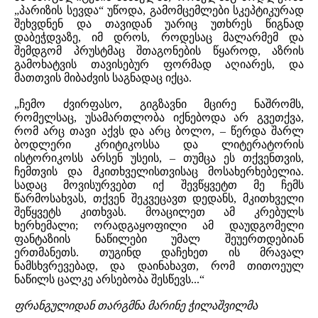
„პარიზის სევდა“ უწოდა, გამომცემლები სკეპტიკურად
შეხვდნენ და თავიდან უარიც უთხრეს წიგნად
დაბეჭდვაზე, იმ დროს, როდესაც მალარმემ და
შემდგომ პრუსტმაც შთაგონების წყაროდ, აზრის
გამოხატვის თავისებურ ფორმად აღიარეს, და
მათთვის მიბაძვის საგნადაც იქცა.
„ჩემო ძვირფასო, გიგზავნი მცირე ნაშრომს,
რომელსაც, უსამართლობა იქნებოდა არ გვეთქვა,
რომ არც თავი აქვს და არც ბოლო, – წერდა შარლ
ბოდლერი კრიტიკოსსა და ლიტერატორის
ისტორიკოსს არსენ უსეის, – თუმცა ეს თქვენთვის,
ჩემთვის და მკითხველისთვისაც მოსახერხებელია.
სადაც მოვისურვებთ იქ შევწყვეტთ მე ჩემს
წარმოსახვას, თქვენ შეკვეცავთ დედანს, მკითხველი
შეწყვეტს კითხვას. მოაცილეთ ამ კრებულს
ხერხემალი; ორადგაყოფილი ამ დაუდგომელი
ფანტაზიის ნაწილები უმალ შეუერთდებიან
ერთმანეთს. თუგინდ დაჩეხეთ ის მრავალ
ნამსხვრევებად, და დაინახავთ, რომ თითოეულ
ნაწილს ცალკე არსებობა შესწევს...“
ფრანგულიდან თარგმნა მარინე ჭილაშვილმა