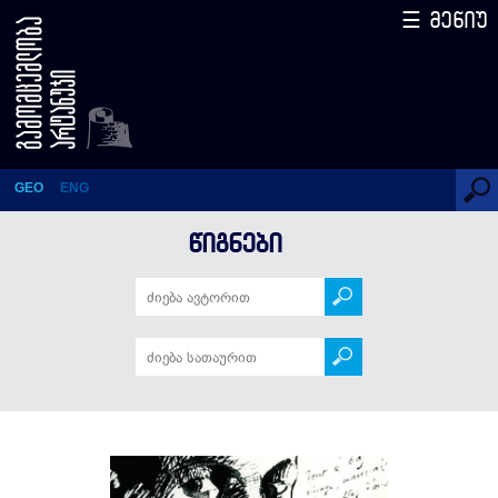
☰ მენიუ
ლექსები პროზად
GEO
ENG
ᲬᲘᲒᲜᲔᲑᲘ