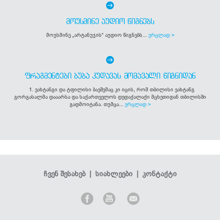
ᲛᲝᲣᲡᲛᲘᲜᲔ ᲐᲣᲓᲘᲝ ᲬᲘᲒᲜᲔᲑᲡ
მოუსმინე „არტანუჯის“ აუდიო წიგნებს...
ვრცლად >
ᲤᲠᲐᲒᲛᲔᲜᲢᲔᲑᲘ ᲑᲣᲑᲐ ᲙᲣᲓᲐᲕᲐᲡ ᲛᲝᲛᲐᲕᲐᲚᲘ ᲬᲘᲒᲜᲘᲓᲐᲜ
1. ვახტანგი და ტფილისი ბავშვმაც კი იცის, რომ თბილისი ვახტანგ
გორგასალმა დააარსა და საქართველოს დედაქალაქი მცხეთიდან თბილისში
გადმოიტანა. თუმცა...
ვრცლად >
ჩვენ შესახებ
|
სიახლეები
|
კონტაქტი