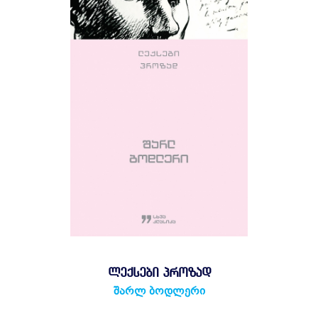
ᲚᲔᲥᲡᲔᲑᲘ ᲞᲠᲝᲖᲐᲓ
შარლ ბოდლერი