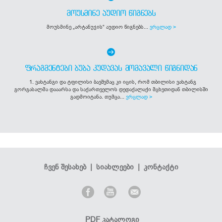
ᲛᲝᲣᲡᲛᲘᲜᲔ ᲐᲣᲓᲘᲝ ᲬᲘᲒᲜᲔᲑᲡ
მოუსმინე „არტანუჯის“ აუდიო წიგნებს...
ვრცლად >
ᲤᲠᲐᲒᲛᲔᲜᲢᲔᲑᲘ ᲑᲣᲑᲐ ᲙᲣᲓᲐᲕᲐᲡ ᲛᲝᲛᲐᲕᲐᲚᲘ ᲬᲘᲒᲜᲘᲓᲐᲜ
1. ვახტანგი და ტფილისი ბავშვმაც კი იცის, რომ თბილისი ვახტანგ
გორგასალმა დააარსა და საქართველოს დედაქალაქი მცხეთიდან თბილისში
გადმოიტანა. თუმცა...
ვრცლად >
ჩვენ შესახებ
|
სიახლეები
|
კონტაქტი
PDF კატალოგი