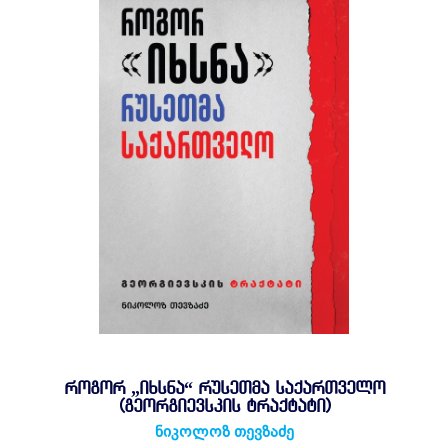
ᲠᲝᲒᲝᲠ „ᲘᲮᲡᲜᲐ“ ᲠᲣᲡᲔᲗᲛᲐ ᲡᲐᲥᲐᲠᲗᲕᲔᲚᲝ
(ᲒᲔᲝᲠᲒᲘᲔᲕᲡᲙᲘᲡ ᲢᲠᲐᲥᲢᲐᲢᲘ)
ნიკოლოზ თევზაძე