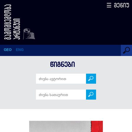
☰ მენიუ
როგორ „იხსნა“ რუსეთმა
საქართველო (გეორგიევსკის
ტრაქტატი)
GEO
ENG
ᲬᲘᲒᲜᲔᲑᲘ