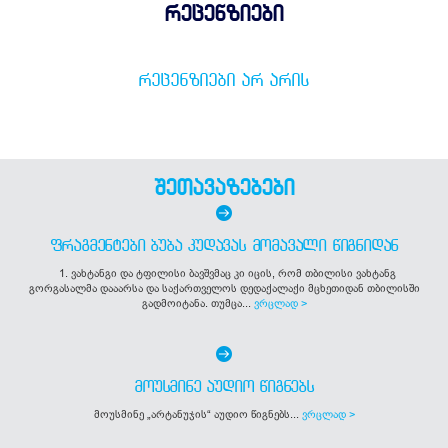
რეცენზიები
ᲠᲔᲪᲔᲜᲖᲘᲔᲑᲘ ᲐᲠ ᲐᲠᲘᲡ
შეთავაზებები
ᲤᲠᲐᲒᲛᲔᲜᲢᲔᲑᲘ ᲑᲣᲑᲐ ᲙᲣᲓᲐᲕᲐᲡ ᲛᲝᲛᲐᲕᲐᲚᲘ ᲬᲘᲒᲜᲘᲓᲐᲜ
1. ვახტანგი და ტფილისი ბავშვმაც კი იცის, რომ თბილისი ვახტანგ
გორგასალმა დააარსა და საქართველოს დედაქალაქი მცხეთიდან თბილისში
გადმოიტანა. თუმცა...
ვრცლად >
ᲛᲝᲣᲡᲛᲘᲜᲔ ᲐᲣᲓᲘᲝ ᲬᲘᲒᲜᲔᲑᲡ
მოუსმინე „არტანუჯის“ აუდიო წიგნებს...
ვრცლად >