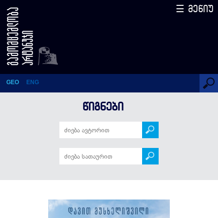
☰ მენიუ
საქართველოს ისტორიული
გეოგრაფია. შრომები – I
GEO
ENG
ᲬᲘᲒᲜᲔᲑᲘ