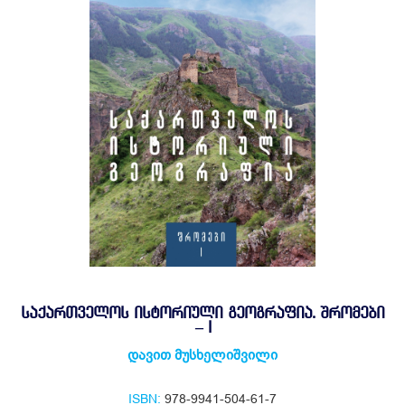
ᲡᲐᲥᲐᲠᲗᲕᲔᲚᲝᲡ ᲘᲡᲢᲝᲠᲘᲣᲚᲘ ᲒᲔᲝᲒᲠᲐᲤᲘᲐ. ᲨᲠᲝᲛᲔᲑᲘ
– I
დავით მუსხელიშვილი
ISBN:
978-9941-504-61-7