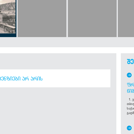
შე
ᲔᲜᲖᲘᲔᲑᲘ ᲐᲠ ᲐᲠᲘᲡ
ᲤᲠ
ᲬᲘ
1. ვ
თბი
საქ
გადმ