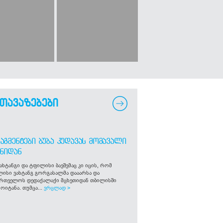
თავაზებები
ᲐᲒᲛᲔᲜᲢᲔᲑᲘ ᲑᲣᲑᲐ ᲙᲣᲓᲐᲕᲐᲡ ᲛᲝᲛᲐᲕᲐᲚᲘ
ᲒᲜᲘᲓᲐᲜ
ახტანგი და ტფილისი ბავშვმაც კი იცის, რომ
ლისი ვახტანგ გორგასალმა დააარსა და
ართველოს დედაქალაქი მცხეთიდან თბილისში
ოიტანა. თუმცა...
ვრცლად >