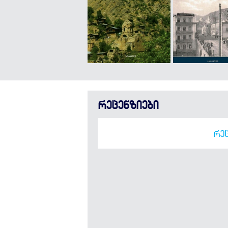
რეცენზიები
ᲠᲔᲪ