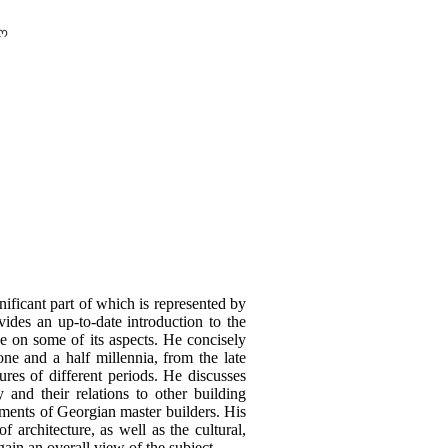
ო
nificant part of which is represented by
ides an up-to-date introduction to the
e on some of its aspects. He concisely
one and a half millennia, from the late
tures of different periods. He discusses
and their relations to other building
vements of Georgian master builders. His
of architecture, as well as the cultural,
gain an overall view of the subject.