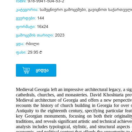
ISBN:
978-9941-504-53-2
კატეგორია:
სამეცნიერო გამოცემები
,
გავიცნოთ საქართველ
გვერდები:
144
ფორმატი:
16x24
გამოცემის თარიღი:
2023
ყდა:
რბილი
ფასი:
29.95
ᲧᲘᲓᲕᲐ
Medieval Georgia left an impressive architectural legacy, a sig
cathedrals, churches, and monasteries. David Khoshtaria prov
Medieval architecture of Georgia and offers a new perspectiv
recounts the history of church building in Georgia for over 
Antiquity to the eighteenth century, specifying particular fea
key Georgian monuments, focusing on both their originality 
traditions, and reveals significant artistic and technical achie
analysis includes typological, stylistic, and structural aspects 
economic, and political context that affords the opportunity to 