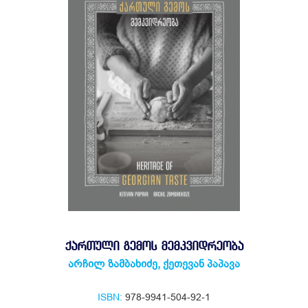
ᲥᲐᲠᲗᲣᲚᲘ ᲒᲔᲛᲝᲡ ᲛᲔᲛᲙᲕᲘᲓᲠᲔᲝᲑᲐ
არჩილ ზამბახიძე
,
ქეთევან პაპავა
ISBN:
978-9941-504-92-1