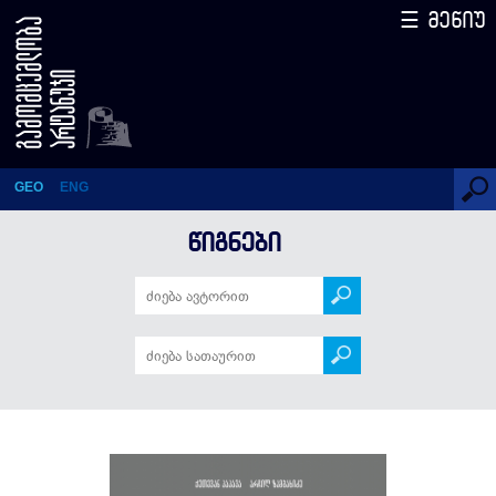
☰ მენიუ
ქართული გემოს
მემკვიდრეობა
GEO
ENG
ᲬᲘᲒᲜᲔᲑᲘ