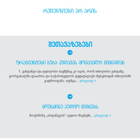
ᲠᲔᲪᲔᲜᲖᲘᲔᲑᲘ ᲐᲠ ᲐᲠᲘᲡ
შეთავაზებები
ᲤᲠᲐᲒᲛᲔᲜᲢᲔᲑᲘ ᲑᲣᲑᲐ ᲙᲣᲓᲐᲕᲐᲡ ᲛᲝᲛᲐᲕᲐᲚᲘ ᲬᲘᲒᲜᲘᲓᲐᲜ
1. ვახტანგი და ტფილისი ბავშვმაც კი იცის, რომ თბილისი ვახტანგ
გორგასალმა დააარსა და საქართველოს დედაქალაქი მცხეთიდან თბილისში
გადმოიტანა. თუმცა...
ვრცლად >
ᲛᲝᲣᲡᲛᲘᲜᲔ ᲐᲣᲓᲘᲝ ᲬᲘᲒᲜᲔᲑᲡ
მოუსმინე „არტანუჯის“ აუდიო წიგნებს...
ვრცლად >