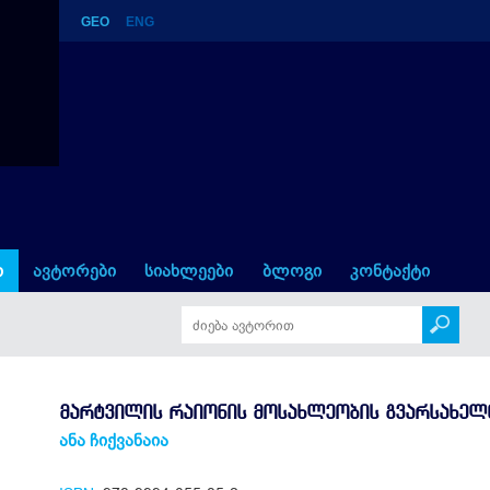
GEO
ENG
ლეობის გვარსახელთა კატალ
ი
ავტორები
სიახლეები
ბლოგი
კონტაქტი
ᲛᲐᲠᲢᲕᲘᲚᲘᲡ ᲠᲐᲘᲝᲜᲘᲡ ᲛᲝᲡᲐᲮᲚᲔᲝᲑᲘᲡ ᲒᲕᲐᲠᲡᲐᲮᲔᲚ
ანა ჩიქვანაია