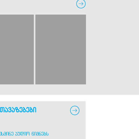
თავაზებები
ᲣᲡᲛᲘᲜᲔ ᲐᲣᲓᲘᲝ ᲬᲘᲒᲜᲔᲑᲡ