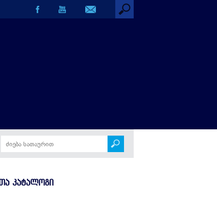
ოგი
ᲗᲐ ᲙᲐᲢᲐᲚᲝᲒᲘ