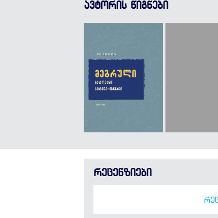
ავტორის წიგნები
რეცენზიები
ᲠᲔᲪ