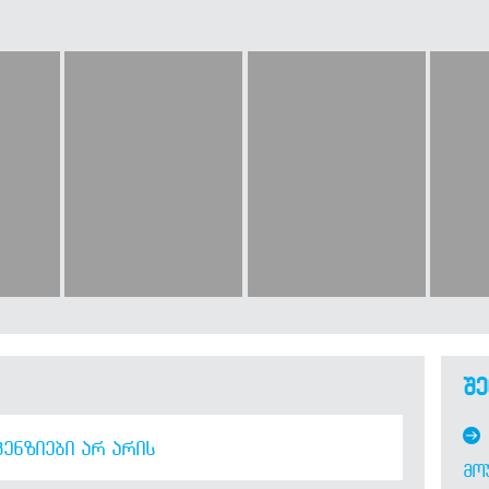
შე
ᲔᲜᲖᲘᲔᲑᲘ ᲐᲠ ᲐᲠᲘᲡ
ᲛᲝ