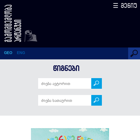
☰ მენიუ
აფერადე წიგნი ნაცარქექია
GEO
ENG
ᲬᲘᲒᲜᲔᲑᲘ