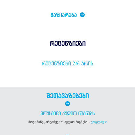
ᲒᲐᲖᲘᲐᲠᲔᲑᲐ
რეცენზიები
ᲠᲔᲪᲔᲜᲖᲘᲔᲑᲘ ᲐᲠ ᲐᲠᲘᲡ
შეთავაზებები
ᲛᲝᲣᲡᲛᲘᲜᲔ ᲐᲣᲓᲘᲝ ᲬᲘᲒᲜᲔᲑᲡ
მოუსმინე „არტანუჯის“ აუდიო წიგნებს...
ვრცლად >