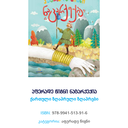
ᲐᲤᲔᲠᲐᲓᲔ ᲬᲘᲒᲜᲘ ᲜᲐᲪᲐᲠᲥᲔᲥᲘᲐ
ქართული ზღაპრული ზღაპრები
ISBN:
978-9941-513-91-6
კატეგორია:
აფერადე წიგნი