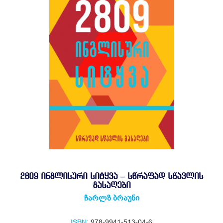
2809 ᲘᲜᲒᲚᲘᲡᲣᲠᲘ ᲡᲘᲢᲧᲕᲐ – ᲡᲬᲠᲐᲤᲐᲓ ᲡᲬᲐᲕᲚᲘᲡ
ᲒᲐᲡᲐᲦᲔᲑᲘ
ჩარლზ ბრაუნი
ISBN:
978-9941-513-04-6