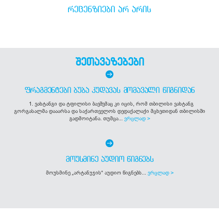
ᲠᲔᲪᲔᲜᲖᲘᲔᲑᲘ ᲐᲠ ᲐᲠᲘᲡ
შეთავაზებები
ᲤᲠᲐᲒᲛᲔᲜᲢᲔᲑᲘ ᲑᲣᲑᲐ ᲙᲣᲓᲐᲕᲐᲡ ᲛᲝᲛᲐᲕᲐᲚᲘ ᲬᲘᲒᲜᲘᲓᲐᲜ
1. ვახტანგი და ტფილისი ბავშვმაც კი იცის, რომ თბილისი ვახტანგ
გორგასალმა დააარსა და საქართველოს დედაქალაქი მცხეთიდან თბილისში
გადმოიტანა. თუმცა...
ვრცლად >
ᲛᲝᲣᲡᲛᲘᲜᲔ ᲐᲣᲓᲘᲝ ᲬᲘᲒᲜᲔᲑᲡ
მოუსმინე „არტანუჯის“ აუდიო წიგნებს...
ვრცლად >