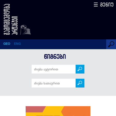
☰ მენიუ
2809 ინგლისური სიტყვა –
სწრაფად სწავლის გასაღები
GEO
ENG
ᲬᲘᲒᲜᲔᲑᲘ