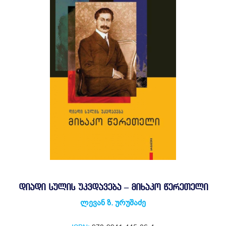
ᲓᲘᲐᲓᲘ ᲡᲣᲚᲘᲡ ᲣᲙᲕᲓᲐᲕᲔᲑᲐ – ᲛᲘᲮᲐᲙᲝ ᲬᲔᲠᲔᲗᲔᲚᲘ
ლევან ზ. ურუშაძე