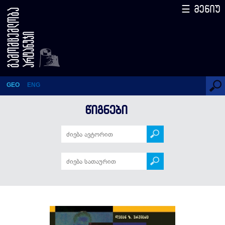
☰ მენიუ
დიადი სულის უკვდავება –
მიხაკო წერეთელი
GEO
ENG
ᲬᲘᲒᲜᲔᲑᲘ