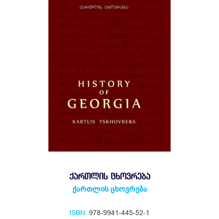
ᲥᲐᲠᲗᲚᲘᲡ ᲪᲮᲝᲕᲠᲔᲑᲐ
ქართლის ცხოვრება
ISBN:
978-9941-445-52-1