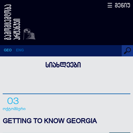
☰ მენიუ
GETTING TO KNOW
GEORGIA
GEO
ENG
ᲡᲘᲐᲮᲚᲔᲔᲑᲘ
03
ოქტომბერი
GETTING TO KNOW GEORGIA