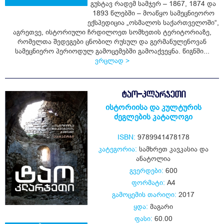
გუსტავ რადემ სამჯერ – 1867, 1874 და
1893 წლებში – მოაწყო სამეცნიეორო
ექსპედიცია „ოსმალოს საქართველოში“,
ყიდვა
აგრეთვე, ისტორიული ჩრდილოეთ სომხეთის ტერიტორიაზე,
რომელთა შედეგები ცნობილ რუსულ და გერმანულენოვან
სამეცნიერო პერიოდულ გამოცემებში გამოაქვეყნა. წიგნში...
ვრცლად >
ᲢᲐᲝ-ᲙᲚᲐᲠᲯᲔᲗᲘ
ისტორიისა და კულტურის
ძეგლების კატალოგი
ISBN:
9789941478178
კატეგორია:
სამხრეთ კავკასია და
ანატოლია
გვერდები:
600
ფორმატი:
A4
გამოცემის თარიღი:
2017
ყდა:
მაგარი
ფასი:
60.00