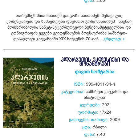
ფასი:
2.80
თარგმნეს მზია ჩხაიძემ და გოჩა საითიძემ. შესავალი,
კომენტარები და საძიებლები დაურთო გოჩა საითიძემ წიგნში
მოთხრობილია სანკტ-პეტერბურგელი ბუნებისმეტყველისა და
ეთნოგრაფის ევგენი ვეიდენბაუმის მოგზაურობა სამხრეთ-
დასავლეთ კავკასიაში XIX საუკუნის 70-იან...
ვრცლად >
ᲙᲚᲐᲠᲯᲔᲗᲘᲡ ᲔᲙᲚᲔᲡᲘᲔᲑᲘ ᲓᲐ
ᲛᲝᲜᲐᲡᲢᲠᲔᲑᲘ
დავით ხოშტარია
ISBN:
999-4011-94-4
კატეგორია:
სამხრეთ კავკასია და
ანატოლია
გვერდები:
292
ფორმატი:
17x24
გამოცემის თარიღი:
2009
ყდა:
რბილი
ფასი:
7.40