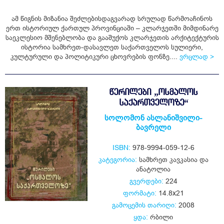
ამ წიგნის მიზანია შეძლებისდაგვარად სრულად წარმოაჩინოს
ერთ ისტორიულ ქართულ პროვინციაში – კლარჯეთში მიმდინარე
საეკლესიო მშენებლობა და გააშუქოს კლარჯეთის არქიტექტურის
ისტორია სამხრეთ-დასავლეთ საქართველოს სულიერი,
კულტურული და პოლიტიკური ცხოვრების ფონზე....
ვრცლად >
ᲬᲔᲠᲘᲚᲔᲑᲘ „ᲝᲡᲛᲐᲚᲝᲡ
ᲡᲐᲥᲐᲠᲗᲕᲔᲚᲝᲖᲔ“
სოლომონ ასლანიშვილი-
ბავრელი
ISBN:
978-9994-059-12-6
კატეგორია:
სამხრეთ კავკასია და
ანატოლია
გვერდები:
224
ფორმატი:
14.8x21
გამოცემის თარიღი:
2008
ყდა:
რბილი