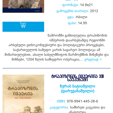
ფორმატი:
14.8x21
გამოცემის თარიღი:
2012
ყდა:
რბილი
ფასი:
14.95
ნაშრომში განხილულია ტრაპიზონის
იმპერიის დაარსებამდე რეგიონში
ყიდვა
არსებული ეთნოკონფესიური და პოლიტიკური პროცესები,
საქართველოს სამეფო კარის საგარეო პოლიტიკა ამ
მიმართულებით, ახალი სახელმწიფოს წარმოქმნის მიზეზები და
მიზნები, 1204 წლის სამხედრო ოპერაცია,...
ვრცლად >
ᲢᲠᲐᲞᲘᲖᲝᲜᲘᲡ ᲘᲛᲞᲔᲠᲘᲘᲐ XIII
ᲡᲐᲣᲙᲣᲜᲔᲨᲘ
ზურაბ ბატიაშვილი
(დარუჯანაშვილი)
ISBN:
978-9941-445-28-6
კატეგორია:
სამხრეთ კავკასია და
ანატოლია