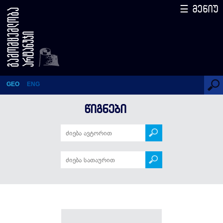
☰ მენიუ
წიგნები
GEO
ENG
ᲬᲘᲒᲜᲔᲑᲘ