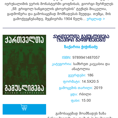
ყიდვა
იერუსალიმის ჯვრის მონასტერში ყოფნისას, გიორგი მერჩულეს
„წმ. გრიგოლ ხანცთელის ცხოვრების“ ტექსტს მიაკვლია,
გადმოწერა და გამოსაცემად მომზადებას შეუდგა. თუმცა, მის
გამოქვეყნებამდე, მეცნიერმა 1904 წელს...
ვრცლად >
ᲥᲐᲠᲗᲕᲔᲚᲗᲐ ᲒᲐᲛᲣᲡᲚᲘᲛᲔᲑᲐ
(ᲖᲔᲞᲘᲠᲘ ᲒᲐᲓᲛᲝᲪᲔᲛᲔᲑᲘ)
ზაქარია ჭიჭინაძე
ISBN:
9789941487057
კატეგორია:
სამხრეთ კავკასია და
ანატოლია
გვერდები:
186
ფორმატი:
14.5X20.5
გამოცემის თარიღი:
2019
ყდა:
რბილი
ფასი:
15.00
გამოსაცემად მოამზადეს ზაზა