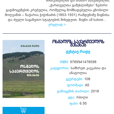
ნინიკაშვილმა და თამარ პაპუაშვილმა.
„ქართველთა გამუსლიმება“ ზეპირი
ყიდვა
გადმოცემების კრებულია, რომელიც მომზადებულია ცნობილი
მოღვაწის – ზაქარია ჭიჭინაძის (1853-1931) რამდენიმე წიგნისა
და ძველი საგაზეთო სტატიების მიხედვით. წიგნი ამ სახით...
ვრცლად >
ᲝᲡᲛᲐᲚᲝᲡ ᲡᲐᲥᲐᲠᲗᲕᲔᲚᲝᲡ
ᲨᲔᲡᲐᲮᲔᲑ
გუსტავ რადე
ISBN:
9789941478598
კატეგორია:
სამხრეთ კავკასია და
ანატოლია
გვერდები:
108
ფორმატი:
A5
გამოცემის თარიღი:
2018
ყდა:
რბილი
ფასი:
6.95