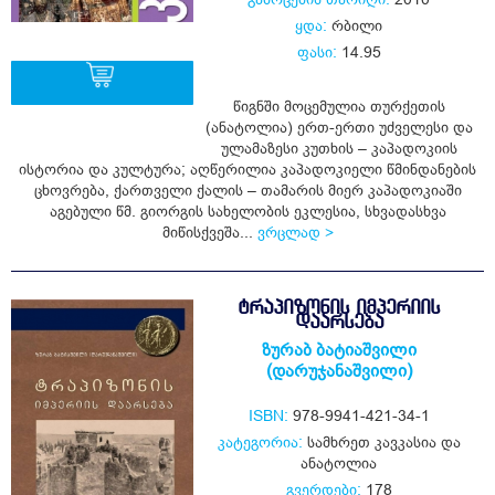
ყდა:
რბილი
ფასი:
14.95
წიგნში მოცემულია თურქეთის
(ანატოლია) ერთ-ერთი უძველესი და
ყიდვა
ულამაზესი კუთხის – კაპადოკიის
ისტორია და კულტურა; აღწერილია კაპადოკიელი წმინდანების
ცხოვრება, ქართველი ქალის – თამარის მიერ კაპადოკიაში
აგებული წმ. გიორგის სახელობის ეკლესია, სხვადასხვა
მიწისქვეშა...
ვრცლად >
ᲢᲠᲐᲞᲘᲖᲝᲜᲘᲡ ᲘᲛᲞᲔᲠᲘᲘᲡ
ᲓᲐᲐᲠᲡᲔᲑᲐ
ზურაბ ბატიაშვილი
(დარუჯანაშვილი)
ISBN:
978-9941-421-34-1
კატეგორია:
სამხრეთ კავკასია და
ანატოლია
გვერდები:
178