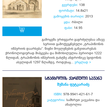
გვერდები:
138
ფორმატი:
14.8x21
გამოცემის თარიღი:
2013
ყდა:
რბილი
ფასი:
14.95
გამოცემა ერთგვარი გაგრძელებაა ამავე
სერიით გამოქვეყნებული „ტრაპიზონის
ყიდვა
იმპერიის დაარსება“. წიგნი მოვლენების განვითარებას
ქრონოლოგიურად მიჰყვება და მიმოხილულია პერიოდი 1222
წლიდან, ტრაპიზონის იმპერიის ტახტზე ანდრონიკე Iგიდონის
ასვლიდან 1297 წლამდე, როდესაც...
ვრცლად >
ᲡᲢᲐᲛᲑᲝᲚᲘᲡ ᲥᲐᲠᲗᲣᲚᲘ ᲡᲐᲕᲐᲜᲔ
შუშანა ფუტკარაძე
ISBN:
978-9941-421-61-7
კატეგორია:
სამხრეთ კავკასია და
ანატოლია