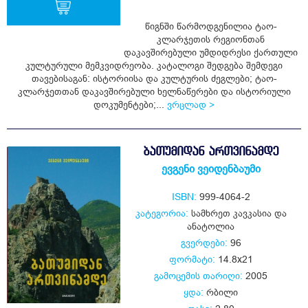
წიგნში წარმოდგენილია ტაო-
კლარჯეთის რეგიონთან
ყიდვა
დაკავშირებული უმდიდრესი ქართული
კულტურული მემკვიდრეობა. კატალოგი შედგება შემდეგი
თავებისაგან: ისტორიისა და კულტურის ძეგლები; ტაო-
კლარჯეთთან დაკავშირებული ხელნაწერები და ისტორიული
დოკუმენტები;...
ვრცლად >
ᲑᲐᲗᲣᲛᲘᲓᲐᲜ ᲐᲠᲗᲕᲘᲜᲐᲛᲓᲔ
ევგენი ვეიდენბაუმი
ISBN:
999-4064-2
კატეგორია:
სამხრეთ კავკასია და
ანატოლია
გვერდები:
96
ფორმატი:
14.8x21
გამოცემის თარიღი:
2005
ყდა:
რბილი