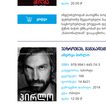
ფასი:
20.00
ინგლისურიდან თარგმნა სოფ
ყიდვა
ფეხბურთზე შეყვარებული პატ
საცხოვრებლად ურუგვაის დე
ქუჩის ბიჭის ეშმაკობამ და ხ
„ნასიონალთან“ დააკავშირა,
ᲕᲐᲖᲠᲝᲕᲜᲔᲑ, ᲛᲐᲨᲐᲡᲐᲓᲐᲛ
ანდრეა პირლო
ISBN:
978-9941-445-74-3
კატეგორია:
სპორტი
გვერდები:
166
ფორმატი:
14.8x21
გამოცემის თარიღი:
2014
ყდა:
რბილი
ფასი:
12.50