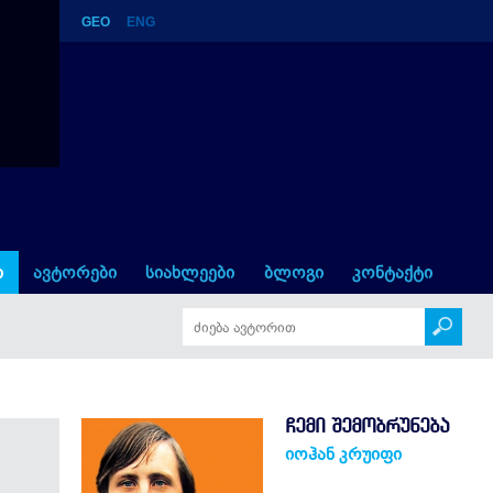
GEO
ENG
ი
ავტორები
სიახლეები
ბლოგი
კონტაქტი
ᲩᲔᲛᲘ ᲨᲔᲛᲝᲑᲠᲣᲜᲔᲑᲐ
იოჰან კრუიფი