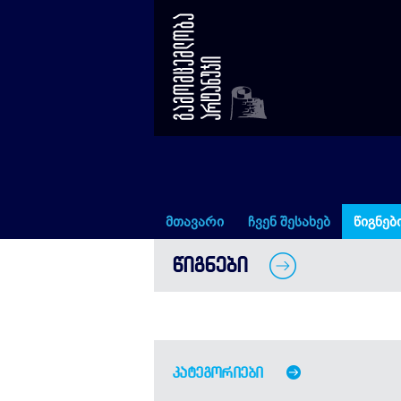
წიგნები
მთავარი
ჩვენ შესახებ
წიგნებ
ᲬᲘᲒᲜᲔᲑᲘ
კატეგორიები