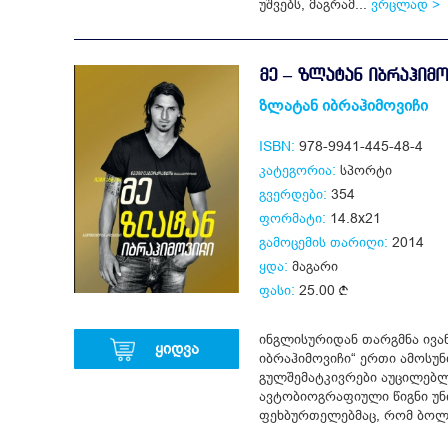
უშვებს, მაგრამ...
ვრცლად >
ᲛᲔ – ᲖᲚᲐᲢᲐᲜ ᲘᲑᲠᲐᲰᲘᲛᲝ
ზლატან იბრაჰიმოვიჩი
ISBN:
978-9941-445-48-4
კატეგორია:
სპორტი
გვერდები:
354
ფორმატი:
14.8x21
გამოცემის თარიღი:
2014
ყდა:
მაგარი
ფასი:
25.00
ინგლისურიდან თარგმნა ივან
ყიდვა
იბრაჰიმოვიჩი“ ერთი ამოსუნ
გულშემატკივრები აუცილებლ
ავტობიოგრაფიული წიგნი უნ
ფეხბურთელებმაც, რომ ბოლ