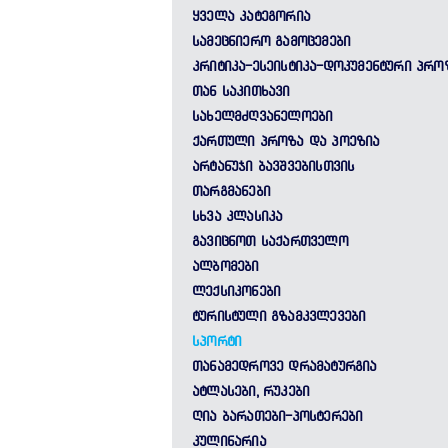
ᲧᲕᲔᲚᲐ ᲙᲐᲢᲔᲒᲝᲠᲘᲐ
ᲡᲐᲛᲔᲪᲜᲘᲔᲠᲝ ᲒᲐᲛᲝᲪᲔᲛᲔᲑᲘ
ᲙᲠᲘᲢᲘᲙᲐ-ᲔᲡᲔᲘᲡᲢᲘᲙᲐ-ᲓᲝᲙᲣᲛᲔᲜᲢᲣᲠᲘ ᲞᲠᲝ
ᲗᲐᲜ ᲡᲐᲙᲘᲗᲮᲐᲕᲘ
ᲡᲐᲮᲔᲚᲛᲫᲦᲕᲐᲜᲔᲚᲝᲔᲑᲘ
ᲥᲐᲠᲗᲣᲚᲘ ᲞᲠᲝᲖᲐ ᲓᲐ ᲞᲝᲔᲖᲘᲐ
ᲐᲠᲢᲐᲜᲣᲯᲘ ᲑᲐᲕᲨᲕᲔᲑᲘᲡᲗᲕᲘᲡ
ᲗᲐᲠᲒᲛᲐᲜᲔᲑᲘ
ᲡᲮᲕᲐ ᲙᲚᲐᲡᲘᲙᲐ
ᲒᲐᲕᲘᲪᲜᲝᲗ ᲡᲐᲥᲐᲠᲗᲕᲔᲚᲝ
ᲐᲚᲑᲝᲛᲔᲑᲘ
ᲚᲔᲥᲡᲘᲙᲝᲜᲔᲑᲘ
ᲢᲣᲠᲘᲡᲢᲣᲚᲘ ᲒᲖᲐᲛᲙᲕᲚᲔᲕᲔᲑᲘ
ᲡᲞᲝᲠᲢᲘ
ᲗᲐᲜᲐᲛᲔᲓᲠᲝᲕᲔ ᲓᲠᲐᲛᲐᲢᲣᲠᲒᲘᲐ
ᲐᲢᲚᲐᲡᲔᲑᲘ, ᲠᲣᲙᲔᲑᲘ
ᲦᲘᲐ ᲑᲐᲠᲐᲗᲔᲑᲘ-ᲞᲝᲡᲢᲔᲠᲔᲑᲘ
ᲙᲣᲚᲘᲜᲐᲠᲘᲐ