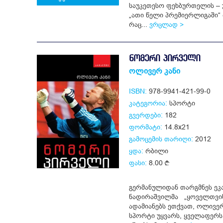
საუკეთესო ფეხბურთელის – 
„ათი წელი პრემიერლიგაში“ ბ
რაც...
ვრცლად >
ᲜᲝᲛᲔᲠᲘ ᲞᲘᲠᲕᲔᲚᲘ
ოლივერ კანი
ISBN:
978-9941-421-99-0
კატეგორია:
სპორტი
გვერდები:
182
ფორმატი:
14.8x21
გამოცემის თარიღი:
2012
ყდა:
რბილი
ფასი:
8.00
გერმანულიდან თარგმნეს ეკ
ნადირაშვილმა „ყოველთვის
ადამიანებს ეთქვათ, ოლივერ
სპორტი უყვარს, ყველაფერს 