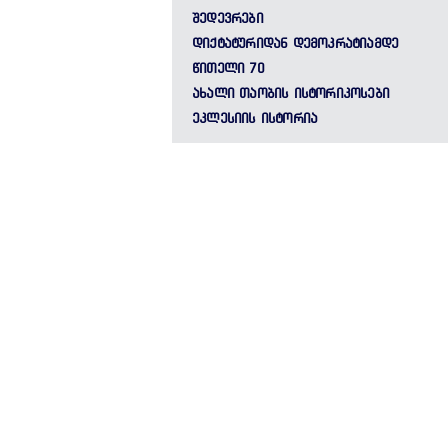
ᲨᲔᲓᲔᲕᲠᲔᲑᲘ
ᲓᲘᲥᲢᲐᲢᲣᲠᲘᲓᲐᲜ ᲓᲔᲛᲝᲙᲠᲐᲢᲘᲐᲛᲓᲔ
ᲬᲘᲗᲔᲚᲘ 70
ᲐᲮᲐᲚᲘ ᲗᲐᲝᲑᲘᲡ ᲘᲡᲢᲝᲠᲘᲙᲝᲡᲔᲑᲘ
ᲔᲙᲚᲔᲡᲘᲘᲡ ᲘᲡᲢᲝᲠᲘᲐ