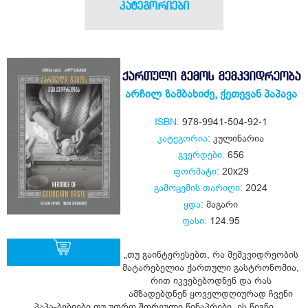
კატეგორიები
ᲥᲐᲠᲗᲣᲚᲘ ᲒᲔᲛᲝᲡ ᲛᲔᲛᲙᲕᲘᲓᲠᲔᲝᲑᲐ
არჩილ ზამბახიძე
,
ქეთევან პაპავა
ISBN:
978-9941-504-92-1
კატეგორია:
კულინარია
გვერდები:
656
ფორმატი:
20x29
გამოცემის თარიღი:
2024
ყდა:
მაგარი
ფასი:
124.95
„თუ გაინტერესებთ, რა მემკვიდრეობის
მატარებელია ქართული გასტრონომია,
რით იკვებებოდნენ და რას
ყიდვა
ამზადებდნენ ყოველდღიურად ჩვენი
პაპა-ბებიები თუ უფრო შორეული წინაპრები, ეს წიგნი