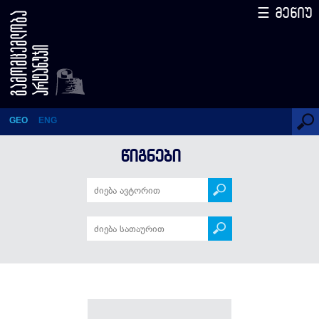
☰ მენიუ
წიგნები
GEO
ENG
ᲬᲘᲒᲜᲔᲑᲘ