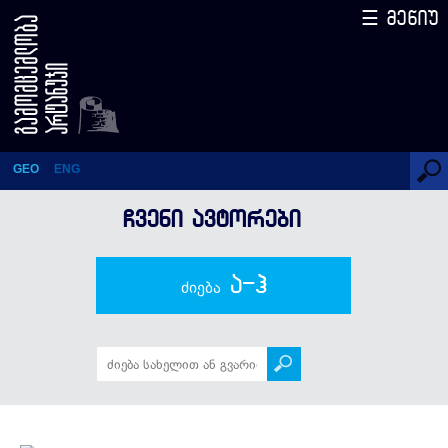
☰ მენიუ
ოლეგ პანფილოვი
GEO
ENG
ᲩᲕᲔᲜᲘ ᲐᲕᲢᲝᲠᲔᲑᲘ
ა-ჰ
ძიება