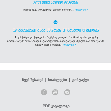
ᲛᲝᲣᲡᲛᲘᲜᲔ ᲐᲣᲓᲘᲝ ᲬᲘᲒᲜᲔᲑᲡ
მოუსმინე „არტანუჯის“ აუდიო წიგნებს...
ვრცლად >
ᲤᲠᲐᲒᲛᲔᲜᲢᲔᲑᲘ ᲑᲣᲑᲐ ᲙᲣᲓᲐᲕᲐᲡ ᲛᲝᲛᲐᲕᲐᲚᲘ ᲬᲘᲒᲜᲘᲓᲐᲜ
1. ვახტანგი და ტფილისი ბავშვმაც კი იცის, რომ თბილისი ვახტანგ
გორგასალმა დააარსა და საქართველოს დედაქალაქი მცხეთიდან თბილისში
გადმოიტანა. თუმცა...
ვრცლად >
ჩვენ შესახებ
|
სიახლეები
|
კონტაქტი
PDF კატალოგი