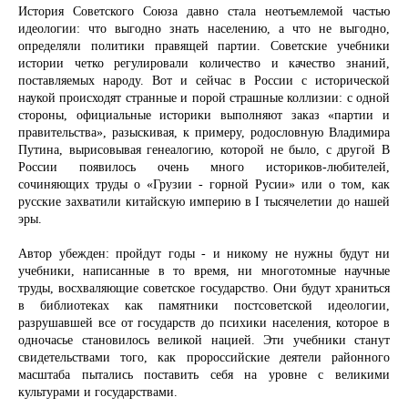
История Советского Союза давно стала неотъемлемой частью
идеологии: что выгодно знать населению, а что не выгодно,
определяли политики правящей партии. Советские учебники
истории четко регулировали количество и качество знаний,
поставляемых народу. Вот и сейчас в России с исторической
наукой происходят странные и порой страшные коллизии: с одной
стороны, официальные историки выполняют заказ «партии и
правительства», разыскивая, к примеру, родословную Владимира
Путина, вырисовывая генеалогию, которой не было, с другой B
России появилось очень много историков-любителей,
сочиняющих труды о «Грузии - горной Русии» или о том, как
русские захватили китайскую империю в I тысячелетии до нашей
эры.
Автор убежден: пройдут годы - и никому не нужны будут ни
учебники, написанные в то время, ни многотомные научные
труды, восхваляющие советское государство. Они будут храниться
в библиотеках как памятники постсоветской идеологии,
разрушавшей все от государств до психики населения, которое в
одночасье становилось великой нацией. Эти учебники станут
свидетельствами того, как пророссийские деятели районного
масштаба пытались поставить себя на уровне с великими
культурами и государствами.