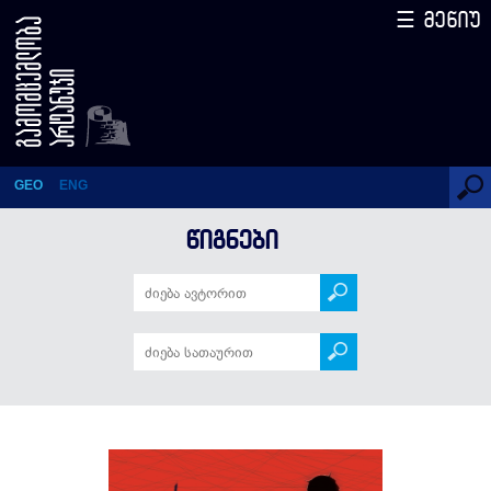
☰ მენიუ
АНТИСОВЕТСКИЕ
ИСТОРИИ
GEO
ENG
ᲬᲘᲒᲜᲔᲑᲘ