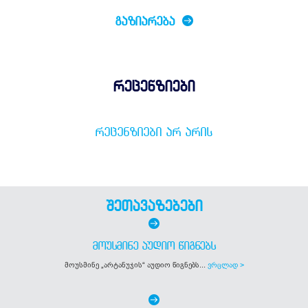
ᲒᲐᲖᲘᲐᲠᲔᲑᲐ
რეცენზიები
ᲠᲔᲪᲔᲜᲖᲘᲔᲑᲘ ᲐᲠ ᲐᲠᲘᲡ
შეთავაზებები
ᲛᲝᲣᲡᲛᲘᲜᲔ ᲐᲣᲓᲘᲝ ᲬᲘᲒᲜᲔᲑᲡ
მოუსმინე „არტანუჯის“ აუდიო წიგნებს...
ვრცლად >