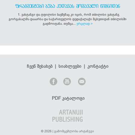
ᲤᲠᲐᲒᲛᲔᲜᲢᲔᲑᲘ ᲑᲣᲑᲐ ᲙᲣᲓᲐᲕᲐᲡ ᲛᲝᲛᲐᲕᲐᲚᲘ ᲬᲘᲒᲜᲘᲓᲐᲜ
1. ვახტანგი და ტფილისი ბავშვმაც კი იცის, რომ თბილისი ვახტანგ
გორგასალმა დააარსა და საქართველოს დედაქალაქი მცხეთიდან თბილისში
გადმოიტანა. თუმცა...
ვრცლად >
ჩვენ შესახებ
|
სიახლეები
|
კონტაქტი
PDF კატალოგი
© 2026 | გამომცემლობა არტანუჯი