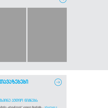
თავაზებები
ᲣᲡᲛᲘᲜᲔ ᲐᲣᲓᲘᲝ ᲬᲘᲒᲜᲔᲑᲡ
მინე „არტანუჯის“ აუდიო წიგნებს...
ვრცლად >