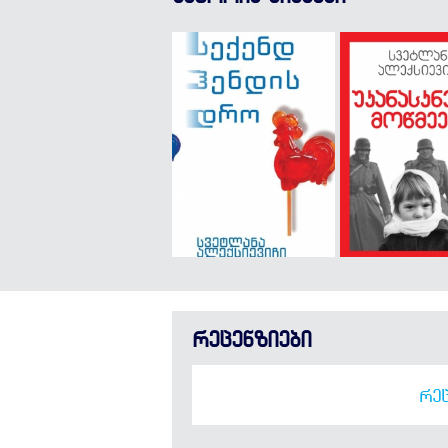
რეცენზიები
ᲠᲔᲪ