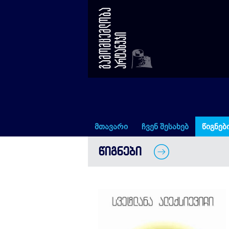
ჩერნობილის ლოცვა
მთავარი
ჩვენ შესახებ
წიგნებ
ᲬᲘᲒᲜᲔᲑᲘ