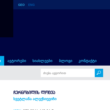
GEO
ENG
ი
ავტორები
სიახლეები
ბლოგი
კონტაქტი
ᲩᲔᲠᲜᲝᲑᲘᲚᲘᲡ ᲚᲝᲪᲕᲐ
სვეტლანა ალექსიევიჩი