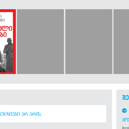
შე
ᲔᲜᲖᲘᲔᲑᲘ ᲐᲠ ᲐᲠᲘᲡ
ᲛᲝ
მოუს