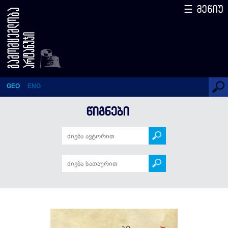
☰ მენიუ
პირადი მიმოწერა
GEO
ENG
ᲬᲘᲒᲜᲔᲑᲘ