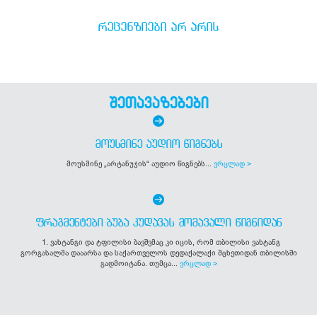
ᲠᲔᲪᲔᲜᲖᲘᲔᲑᲘ ᲐᲠ ᲐᲠᲘᲡ
შეთავაზებები
ᲛᲝᲣᲡᲛᲘᲜᲔ ᲐᲣᲓᲘᲝ ᲬᲘᲒᲜᲔᲑᲡ
მოუსმინე „არტანუჯის“ აუდიო წიგნებს...
ვრცლად >
ᲤᲠᲐᲒᲛᲔᲜᲢᲔᲑᲘ ᲑᲣᲑᲐ ᲙᲣᲓᲐᲕᲐᲡ ᲛᲝᲛᲐᲕᲐᲚᲘ ᲬᲘᲒᲜᲘᲓᲐᲜ
1. ვახტანგი და ტფილისი ბავშვმაც კი იცის, რომ თბილისი ვახტანგ
გორგასალმა დააარსა და საქართველოს დედაქალაქი მცხეთიდან თბილისში
გადმოიტანა. თუმცა...
ვრცლად >