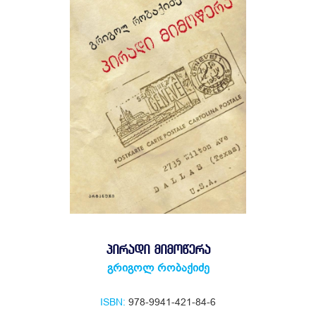
ᲞᲘᲠᲐᲓᲘ ᲛᲘᲛᲝᲬᲔᲠᲐ
გრიგოლ რობაქიძე
ISBN:
978-9941-421-84-6