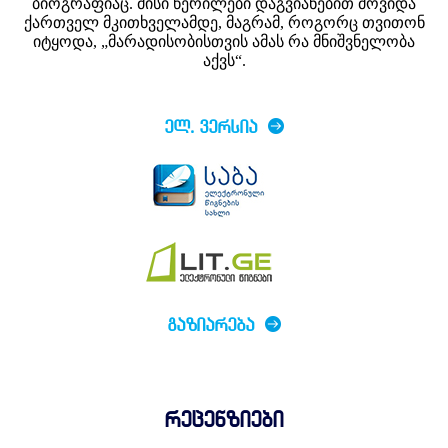
ბიოგრაფიაც. მისი წერილები დაგვიანებით მოვიდა
ქართველ მკითხველამდე, მაგრამ, როგორც თვითონ
იტყოდა, „მარადისობისთვის ამას რა მნიშვნელობა
აქვს“.
ᲔᲚ. ᲕᲔᲠᲡᲘᲐ
ᲒᲐᲖᲘᲐᲠᲔᲑᲐ
რეცენზიები