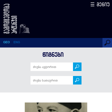
☰ მენიუ
წერილები სტეფან ცვაიგს
GEO
ENG
ᲬᲘᲒᲜᲔᲑᲘ