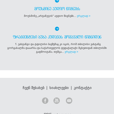
ᲛᲝᲣᲡᲛᲘᲜᲔ ᲐᲣᲓᲘᲝ ᲬᲘᲒᲜᲔᲑᲡ
მოუსმინე „არტანუჯის“ აუდიო წიგნებს...
ვრცლად >
ᲤᲠᲐᲒᲛᲔᲜᲢᲔᲑᲘ ᲑᲣᲑᲐ ᲙᲣᲓᲐᲕᲐᲡ ᲛᲝᲛᲐᲕᲐᲚᲘ ᲬᲘᲒᲜᲘᲓᲐᲜ
1. ვახტანგი და ტფილისი ბავშვმაც კი იცის, რომ თბილისი ვახტანგ
გორგასალმა დააარსა და საქართველოს დედაქალაქი მცხეთიდან თბილისში
გადმოიტანა. თუმცა...
ვრცლად >
ჩვენ შესახებ
|
სიახლეები
|
კონტაქტი