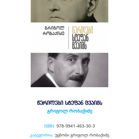
ᲬᲔᲠᲘᲚᲔᲑᲘ ᲡᲢᲔᲤᲐᲜ ᲪᲕᲐᲘᲒᲡ
გრიგოლ რობაქიძე
ISBN:
978-9941-463-30-3
კატეგორია:
უცნობი გრიგოლ რობაქიძე