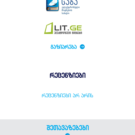
ᲒᲐᲖᲘᲐᲠᲔᲑᲐ
რეცენზიები
ᲠᲔᲪᲔᲜᲖᲘᲔᲑᲘ ᲐᲠ ᲐᲠᲘᲡ
შეთავაზებები