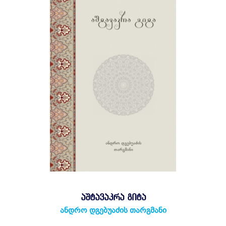
ᲐᲨᲢᲐᲕᲐᲙᲠᲐ ᲒᲘᲢᲐ
ანდრო დგებუაძის თარგმანი