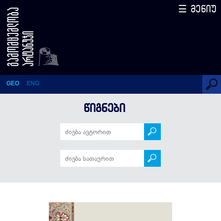
☰ მენიუ
აშტავაკრა გიტა
GEO
ENG
ᲬᲘᲒᲜᲔᲑᲘ