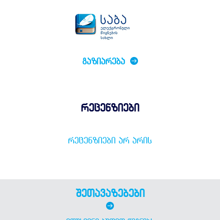
ᲒᲐᲖᲘᲐᲠᲔᲑᲐ
რეცენზიები
ᲠᲔᲪᲔᲜᲖᲘᲔᲑᲘ ᲐᲠ ᲐᲠᲘᲡ
შეთავაზებები