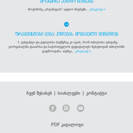
ᲛᲝᲣᲡᲛᲘᲜᲔ ᲐᲣᲓᲘᲝ ᲬᲘᲒᲜᲔᲑᲡ
მოუსმინე „არტანუჯის“ აუდიო წიგნებს...
ვრცლად >
ᲤᲠᲐᲒᲛᲔᲜᲢᲔᲑᲘ ᲑᲣᲑᲐ ᲙᲣᲓᲐᲕᲐᲡ ᲛᲝᲛᲐᲕᲐᲚᲘ ᲬᲘᲒᲜᲘᲓᲐᲜ
1. ვახტანგი და ტფილისი ბავშვმაც კი იცის, რომ თბილისი ვახტანგ
გორგასალმა დააარსა და საქართველოს დედაქალაქი მცხეთიდან თბილისში
გადმოიტანა. თუმცა...
ვრცლად >
ჩვენ შესახებ
|
სიახლეები
|
კონტაქტი
PDF კატალოგი