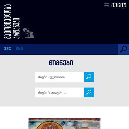
☰ მენიუ
Давид Строитель
GEO
ENG
ᲬᲘᲒᲜᲔᲑᲘ