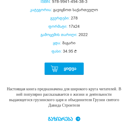
ISBN:
978-9941-494-38-3
კატეგორია:
გავიცნოთ საქართველო
გვერდები:
278
ფორმატი:
17x24
გამოცემის თარიღი:
2022
ყდა:
მაგარი
ფასი:
34.95
ᲧᲘᲓᲕᲐ
Настоящая книга предназначена для широкого круга читателей. В
ней популярно рассказывается о жизни и деятельности
выдающегося грузинского царя и объединителя Грузии святого
Давида Строителя
ᲒᲐᲖᲘᲐᲠᲔᲑᲐ