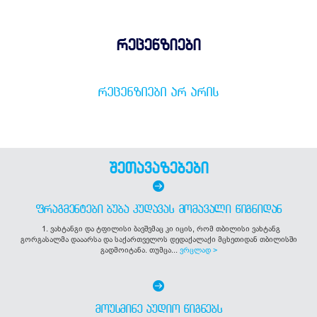
რეცენზიები
ᲠᲔᲪᲔᲜᲖᲘᲔᲑᲘ ᲐᲠ ᲐᲠᲘᲡ
შეთავაზებები
ᲤᲠᲐᲒᲛᲔᲜᲢᲔᲑᲘ ᲑᲣᲑᲐ ᲙᲣᲓᲐᲕᲐᲡ ᲛᲝᲛᲐᲕᲐᲚᲘ ᲬᲘᲒᲜᲘᲓᲐᲜ
1. ვახტანგი და ტფილისი ბავშვმაც კი იცის, რომ თბილისი ვახტანგ
გორგასალმა დააარსა და საქართველოს დედაქალაქი მცხეთიდან თბილისში
გადმოიტანა. თუმცა...
ვრცლად >
ᲛᲝᲣᲡᲛᲘᲜᲔ ᲐᲣᲓᲘᲝ ᲬᲘᲒᲜᲔᲑᲡ