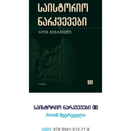
ᲡᲐᲘᲡᲢᲝᲠᲘᲝ ᲜᲐᲠᲙᲕᲔᲕᲔᲑᲘ (III)
როინ მეტრეველი
ISBN:
978-9941-513-71-8