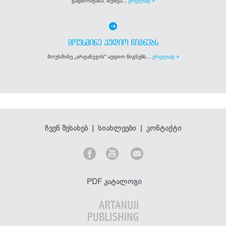
გადმოიტანა. თუმცა...
ვრცლად >
ᲛᲝᲣᲡᲛᲘᲜᲔ ᲐᲣᲓᲘᲝ ᲬᲘᲒᲜᲔᲑᲡ
მოუსმინე „არტანუჯის“ აუდიო წიგნებს...
ვრცლად >
ჩვენ შესახებ
|
სიახლეები
|
კონტაქტი
PDF კატალოგი