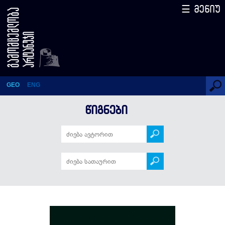
☰ მენიუ
საისტორიო ნარკვევები (III)
GEO
ENG
ᲬᲘᲒᲜᲔᲑᲘ