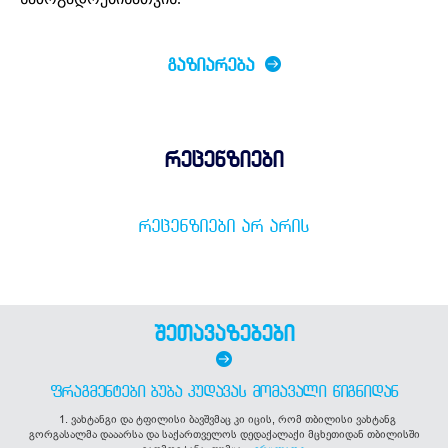
ᲒᲐᲖᲘᲐᲠᲔᲑᲐ
რეცენზიები
ᲠᲔᲪᲔᲜᲖᲘᲔᲑᲘ ᲐᲠ ᲐᲠᲘᲡ
შეთავაზებები
ᲤᲠᲐᲒᲛᲔᲜᲢᲔᲑᲘ ᲑᲣᲑᲐ ᲙᲣᲓᲐᲕᲐᲡ ᲛᲝᲛᲐᲕᲐᲚᲘ ᲬᲘᲒᲜᲘᲓᲐᲜ
1. ვახტანგი და ტფილისი ბავშვმაც კი იცის, რომ თბილისი ვახტანგ
გორგასალმა დააარსა და საქართველოს დედაქალაქი მცხეთიდან თბილისში