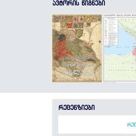
ავტორის წიგნები
რეცენზიები
ᲠᲔᲪ