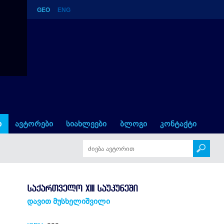
GEO
ENG
ი
ავტორები
სიახლეები
ბლოგი
კონტაქტი
ᲡᲐᲥᲐᲠᲗᲕᲔᲚᲝ XIII ᲡᲐᲣᲙᲣᲜᲔᲨᲘ
დავით მუსხელიშვილი