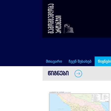
საქართველო XIII საუკუნეში
მთავარი
ჩვენ შესახებ
წიგნებ
ᲬᲘᲒᲜᲔᲑᲘ