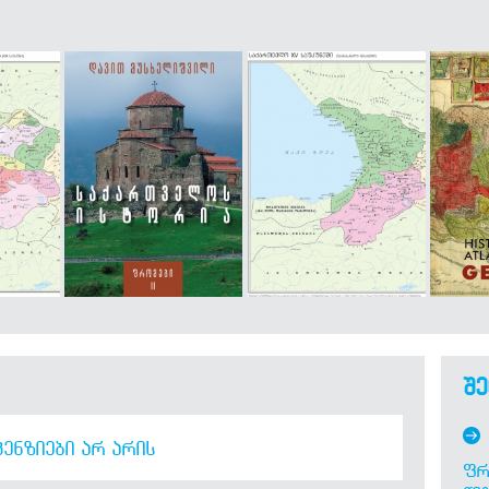
შე
ᲔᲜᲖᲘᲔᲑᲘ ᲐᲠ ᲐᲠᲘᲡ
ᲤᲠ