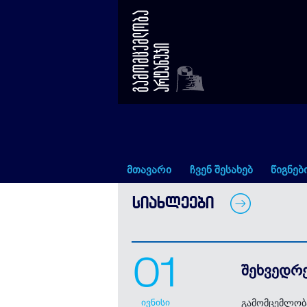
შეხვედრები ბერნარ მორთან
მთავარი
ჩვენ შესახებ
წიგნებ
ᲡᲘᲐᲮᲚᲔᲔᲑᲘ
01
შეხვედრ
ივნისი
გამომცემლობა