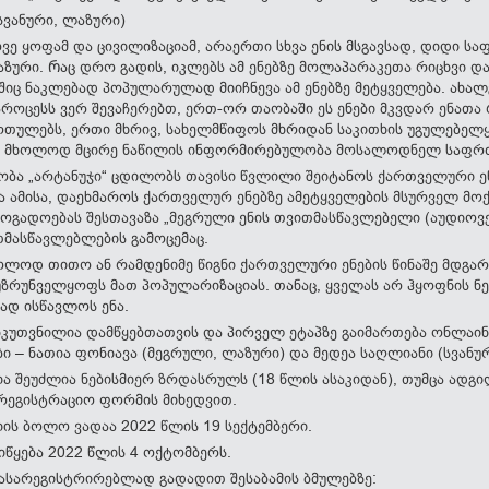
სვანური, ლაზური)
ე ყოფამ და ცივილიზაციამ, არაერთი სხვა ენის მსგავსად, დიდი სა
აზური. Რაც დრო გადის, იკლებს ამ ენებზე მოლაპარაკეთა რიცხვი 
იც ნაკლებად პოპულარულად მიიჩნევა ამ ენებზე მეტყველება. ახალგ
 პროცესს ვერ შევაჩერებთ, ერთ-ორ თაობაში ეს ენები მკვდარ ენათა
რთულებს, ერთი მხრივ, სახელმწიფოს მხრიდან საკითხის უგულებელყ
ს მხოლოდ მცირე ნაწილის ინფორმირებულობა მოსალოდნელ საფრთ
ბა „არტანუჯი“ ცდილობს თავისი წვლილი შეიტანოს ქართველური ე
და ამისა, დაეხმაროს ქართველურ ენებზე ამეტყველების მსურველ მო
ზოგადოებას შესთავაზა „მეგრული ენის თვითმასწავლებელი (აუდიოვე
მასწავლებლების გამოცემაც.
ოლოდ თითო ან რამდენიმე წიგნი ქართველური ენების წინაშე მდგა
ზრუნველყოფს მათ პოპულარიზაციას. თანაც, ყველას არ ჰყოფნის ნებ
დ ისწავლოს ენა.
ნკუთვნილია დამწყებთათვის და პირველ ეტაპზე გაიმართება ონლაინ.
ი – ნათია ფონიავა (მეგრული, ლაზური) და მედეა საღლიანი (სვანურ
ა შეუძლია ნებისმიერ ზრდასრულს (18 წლის ასაკიდან), თუმცა ადგ
არეგისტრაციო ფორმის მიხედვით.
ის ბოლო ვადაა 2022 წლის 19 სექტემბერი.
იწყება 2022 წლის 4 ოქტომბერს.
ასარეგისტრირებლად გადადით შესაბამის ბმულებზე: