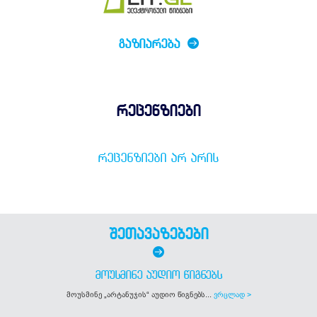
ᲒᲐᲖᲘᲐᲠᲔᲑᲐ
რეცენზიები
ᲠᲔᲪᲔᲜᲖᲘᲔᲑᲘ ᲐᲠ ᲐᲠᲘᲡ
შეთავაზებები
ᲛᲝᲣᲡᲛᲘᲜᲔ ᲐᲣᲓᲘᲝ ᲬᲘᲒᲜᲔᲑᲡ
მოუსმინე „არტანუჯის“ აუდიო წიგნებს...
ვრცლად >