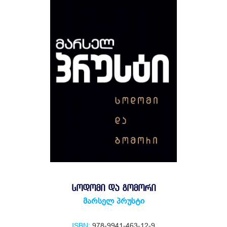
ᲡᲝᲓᲝᲛᲘ ᲓᲐ ᲒᲝᲛᲝᲠᲘ
მარსელ პრუსტი
ISBN:
978-9941-463-12-9