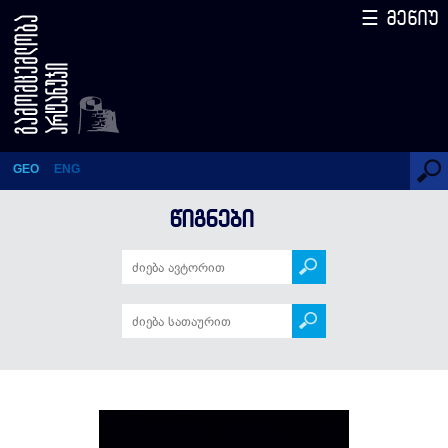
☰ მენიუ
სოდომი და გომორი
GEO
ENG
ᲬᲘᲒᲜᲔᲑᲘ