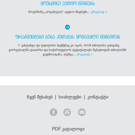
ᲛᲝᲣᲡᲛᲘᲜᲔ ᲐᲣᲓᲘᲝ ᲬᲘᲒᲜᲔᲑᲡ
მოუსმინე „არტანუჯის“ აუდიო წიგნებს...
ვრცლად >
ᲤᲠᲐᲒᲛᲔᲜᲢᲔᲑᲘ ᲑᲣᲑᲐ ᲙᲣᲓᲐᲕᲐᲡ ᲛᲝᲛᲐᲕᲐᲚᲘ ᲬᲘᲒᲜᲘᲓᲐᲜ
1. ვახტანგი და ტფილისი ბავშვმაც კი იცის, რომ თბილისი ვახტანგ
გორგასალმა დააარსა და საქართველოს დედაქალაქი მცხეთიდან თბილისში
გადმოიტანა. თუმცა...
ვრცლად >
ჩვენ შესახებ
|
სიახლეები
|
კონტაქტი
PDF კატალოგი