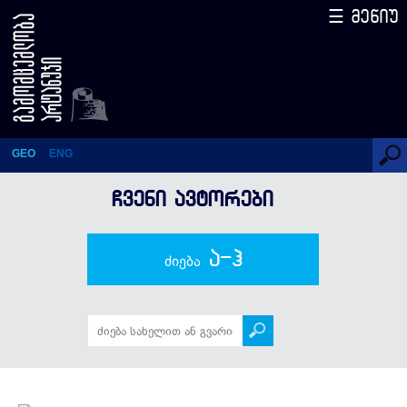
☰ მენიუ
ვაჟა-ფშაველა
GEO
ENG
ᲩᲕᲔᲜᲘ ᲐᲕᲢᲝᲠᲔᲑᲘ
ა-ჰ
ძიება