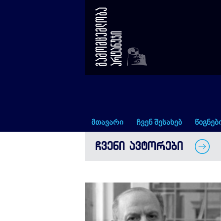
ლევან ბერძენიშვილი
მთავარი
ჩვენ შესახებ
წიგნებ
ᲩᲕᲔᲜᲘ ᲐᲕᲢᲝᲠᲔᲑᲘ