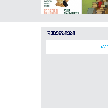
რეცენზიები
ᲠᲔᲪ