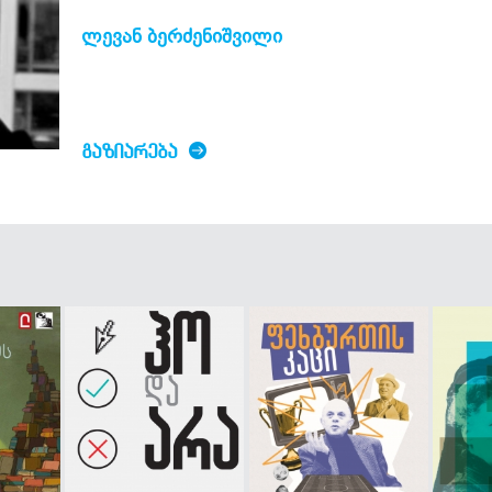
ლევან ბერძენიშვილი
ᲒᲐᲖᲘᲐᲠᲔᲑᲐ