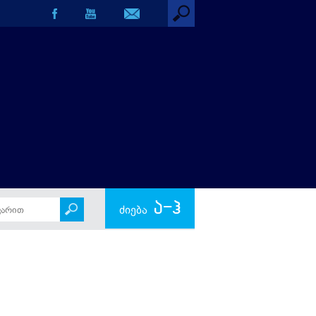
ა-ჰ
ძიება