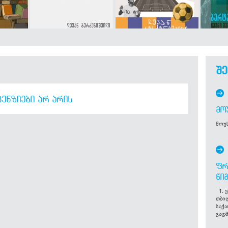
შე
ᲔᲜᲖᲘᲔᲑᲘ ᲐᲠ ᲐᲠᲘᲡ
ᲛᲝ
მოუს
ᲤᲠ
ᲬᲘ
1. ვ
თბი
საქ
გადმ