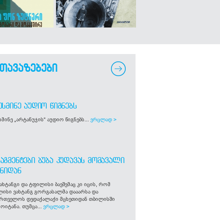
თავაზებები
ᲣᲡᲛᲘᲜᲔ ᲐᲣᲓᲘᲝ ᲬᲘᲒᲜᲔᲑᲡ
მინე „არტანუჯის“ აუდიო წიგნებს...
ვრცლად >
ᲐᲒᲛᲔᲜᲢᲔᲑᲘ ᲑᲣᲑᲐ ᲙᲣᲓᲐᲕᲐᲡ ᲛᲝᲛᲐᲕᲐᲚᲘ
ᲒᲜᲘᲓᲐᲜ
ახტანგი და ტფილისი ბავშვმაც კი იცის, რომ
ლისი ვახტანგ გორგასალმა დააარსა და
ართველოს დედაქალაქი მცხეთიდან თბილისში
ოიტანა. თუმცა...
ვრცლად >