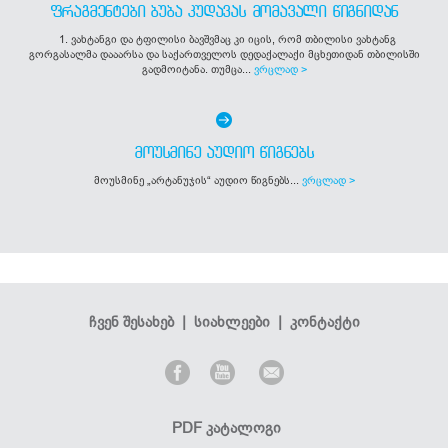
ᲤᲠᲐᲒᲛᲔᲜᲢᲔᲑᲘ ᲑᲣᲑᲐ ᲙᲣᲓᲐᲕᲐᲡ ᲛᲝᲛᲐᲕᲐᲚᲘ ᲬᲘᲒᲜᲘᲓᲐᲜ
1. ვახტანგი და ტფილისი ბავშვმაც კი იცის, რომ თბილისი ვახტანგ
გორგასალმა დააარსა და საქართველოს დედაქალაქი მცხეთიდან თბილისში
გადმოიტანა. თუმცა...
ვრცლად >
ᲛᲝᲣᲡᲛᲘᲜᲔ ᲐᲣᲓᲘᲝ ᲬᲘᲒᲜᲔᲑᲡ
მოუსმინე „არტანუჯის“ აუდიო წიგნებს...
ვრცლად >
ჩვენ შესახებ
|
სიახლეები
|
კონტაქტი
PDF კატალოგი