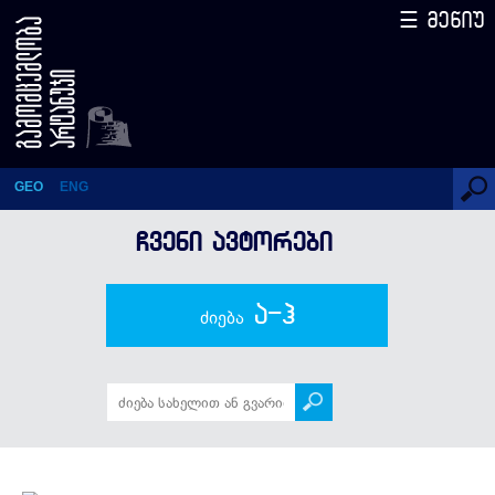
☰ მენიუ
ივანე ამირხანაშვილი
GEO
ENG
ᲩᲕᲔᲜᲘ ᲐᲕᲢᲝᲠᲔᲑᲘ
ა-ჰ
ძიება