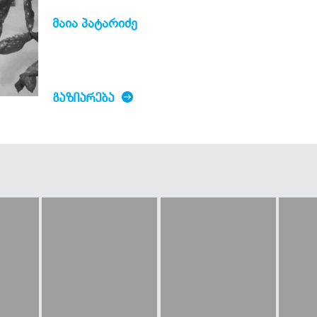
მაია პატარიძე
ᲒᲐᲖᲘᲐᲠᲔᲑᲐ