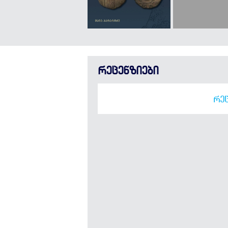
რეცენზიები
ᲠᲔᲪ