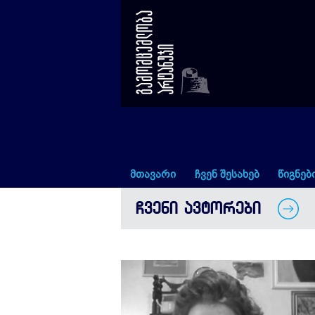
მაია პატარიძე
მთავარი
ჩვენ შესახებ
წიგნებ
ᲩᲕᲔᲜᲘ ᲐᲕᲢᲝᲠᲔᲑᲘ