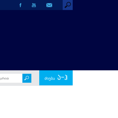
ა-ჰ
ძიება