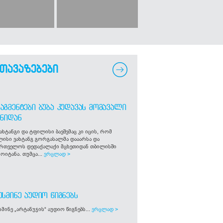
თავაზებები
ᲐᲒᲛᲔᲜᲢᲔᲑᲘ ᲑᲣᲑᲐ ᲙᲣᲓᲐᲕᲐᲡ ᲛᲝᲛᲐᲕᲐᲚᲘ
ᲒᲜᲘᲓᲐᲜ
ახტანგი და ტფილისი ბავშვმაც კი იცის, რომ
ლისი ვახტანგ გორგასალმა დააარსა და
ართველოს დედაქალაქი მცხეთიდან თბილისში
ოიტანა. თუმცა...
ვრცლად >
ᲣᲡᲛᲘᲜᲔ ᲐᲣᲓᲘᲝ ᲬᲘᲒᲜᲔᲑᲡ
მინე „არტანუჯის“ აუდიო წიგნებს...
ვრცლად >