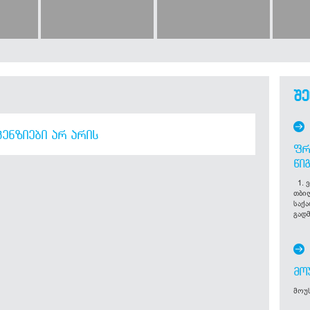
შე
ᲔᲜᲖᲘᲔᲑᲘ ᲐᲠ ᲐᲠᲘᲡ
ᲤᲠ
ᲬᲘ
1. ვ
თბი
საქ
გადმ
ᲛᲝ
მოუს