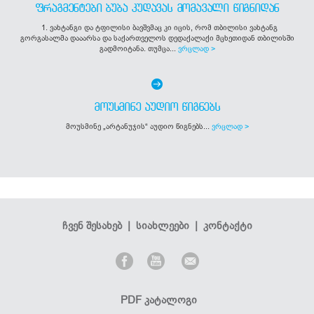
ᲤᲠᲐᲒᲛᲔᲜᲢᲔᲑᲘ ᲑᲣᲑᲐ ᲙᲣᲓᲐᲕᲐᲡ ᲛᲝᲛᲐᲕᲐᲚᲘ ᲬᲘᲒᲜᲘᲓᲐᲜ
1. ვახტანგი და ტფილისი ბავშვმაც კი იცის, რომ თბილისი ვახტანგ
გორგასალმა დააარსა და საქართველოს დედაქალაქი მცხეთიდან თბილისში
გადმოიტანა. თუმცა...
ვრცლად >
ᲛᲝᲣᲡᲛᲘᲜᲔ ᲐᲣᲓᲘᲝ ᲬᲘᲒᲜᲔᲑᲡ
მოუსმინე „არტანუჯის“ აუდიო წიგნებს...
ვრცლად >
ჩვენ შესახებ
|
სიახლეები
|
კონტაქტი
PDF კატალოგი