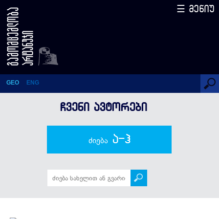
☰ მენიუ
ეთერ თათარაიძე
GEO
ENG
ᲩᲕᲔᲜᲘ ᲐᲕᲢᲝᲠᲔᲑᲘ
ა-ჰ
ძიება