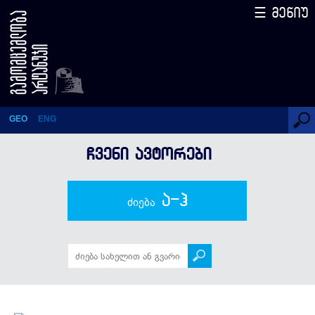
☰ მენიუ
თემურ ჩაჩანიძე
GEO
ENG
ᲩᲕᲔᲜᲘ ᲐᲕᲢᲝᲠᲔᲑᲘ
ა-ჰ
ძიება