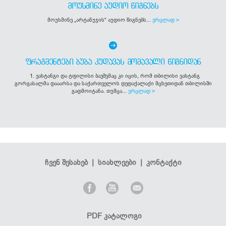
ᲛᲝᲣᲡᲛᲘᲜᲔ ᲐᲣᲓᲘᲝ ᲬᲘᲒᲜᲔᲑᲡ
მოუსმინე „არტანუჯის“ აუდიო წიგნებს...
ვრცლად >
ᲤᲠᲐᲒᲛᲔᲜᲢᲔᲑᲘ ᲑᲣᲑᲐ ᲙᲣᲓᲐᲕᲐᲡ ᲛᲝᲛᲐᲕᲐᲚᲘ ᲬᲘᲒᲜᲘᲓᲐᲜ
1. ვახტანგი და ტფილისი ბავშვმაც კი იცის, რომ თბილისი ვახტანგ
გორგასალმა დააარსა და საქართველოს დედაქალაქი მცხეთიდან თბილისში
გადმოიტანა. თუმცა...
ვრცლად >
ჩვენ შესახებ
|
სიახლეები
|
კონტაქტი
PDF კატალოგი