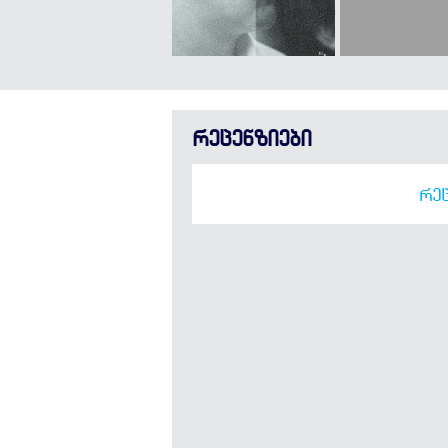
რეცენზიები
ᲠᲔᲪ