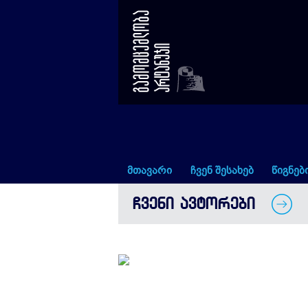
от диссидента до национальног
მთავარი
ჩვენ შესახებ
წიგნებ
ᲩᲕᲔᲜᲘ ᲐᲕᲢᲝᲠᲔᲑᲘ