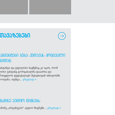
თავაზებები
ᲐᲒᲛᲔᲜᲢᲔᲑᲘ ᲑᲣᲑᲐ ᲙᲣᲓᲐᲕᲐᲡ ᲛᲝᲛᲐᲕᲐᲚᲘ
ᲒᲜᲘᲓᲐᲜ
ახტანგი და ტფილისი ბავშვმაც კი იცის, რომ
ლისი ვახტანგ გორგასალმა დააარსა და
ართველოს დედაქალაქი მცხეთიდან თბილისში
ოიტანა. თუმცა...
ვრცლად >
ᲣᲡᲛᲘᲜᲔ ᲐᲣᲓᲘᲝ ᲬᲘᲒᲜᲔᲑᲡ
მინე „არტანუჯის“ აუდიო წიგნებს...
ვრცლად >