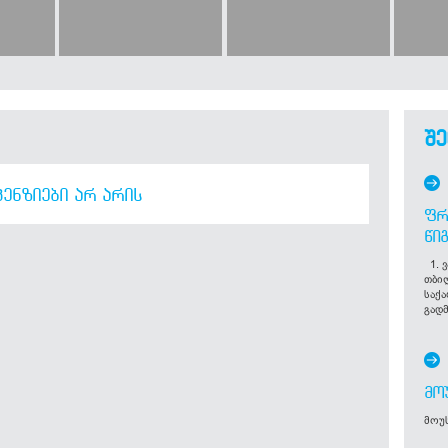
შე
ᲔᲜᲖᲘᲔᲑᲘ ᲐᲠ ᲐᲠᲘᲡ
ᲤᲠ
ᲬᲘ
1. ვ
თბი
საქ
გადმ
ᲛᲝ
მოუს