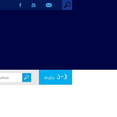
ა-ჰ
ძიება