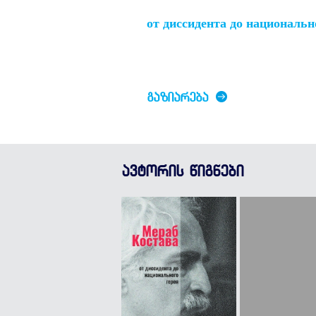
от диссидента до национальн
ᲒᲐᲖᲘᲐᲠᲔᲑᲐ
ავტორის წიგნები