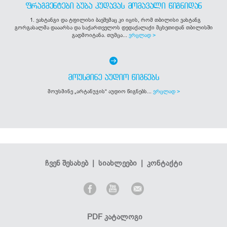
ᲤᲠᲐᲒᲛᲔᲜᲢᲔᲑᲘ ᲑᲣᲑᲐ ᲙᲣᲓᲐᲕᲐᲡ ᲛᲝᲛᲐᲕᲐᲚᲘ ᲬᲘᲒᲜᲘᲓᲐᲜ
1. ვახტანგი და ტფილისი ბავშვმაც კი იცის, რომ თბილისი ვახტანგ
გორგასალმა დააარსა და საქართველოს დედაქალაქი მცხეთიდან თბილისში
გადმოიტანა. თუმცა...
ვრცლად >
ᲛᲝᲣᲡᲛᲘᲜᲔ ᲐᲣᲓᲘᲝ ᲬᲘᲒᲜᲔᲑᲡ
მოუსმინე „არტანუჯის“ აუდიო წიგნებს...
ვრცლად >
ჩვენ შესახებ
|
სიახლეები
|
კონტაქტი
PDF კატალოგი