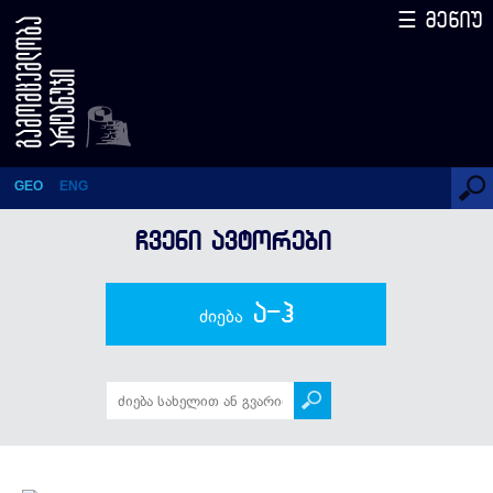
☰ მენიუ
ლევან ბებურიშვილი
GEO
ENG
ᲩᲕᲔᲜᲘ ᲐᲕᲢᲝᲠᲔᲑᲘ
ა-ჰ
ძიება