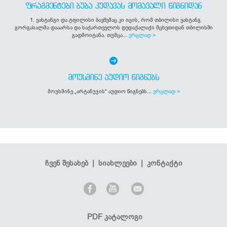
ᲤᲠᲐᲒᲛᲔᲜᲢᲔᲑᲘ ᲑᲣᲑᲐ ᲙᲣᲓᲐᲕᲐᲡ ᲛᲝᲛᲐᲕᲐᲚᲘ ᲬᲘᲒᲜᲘᲓᲐᲜ
1. ვახტანგი და ტფილისი ბავშვმაც კი იცის, რომ თბილისი ვახტანგ
გორგასალმა დააარსა და საქართველოს დედაქალაქი მცხეთიდან თბილისში
გადმოიტანა. თუმცა...
ვრცლად >
ᲛᲝᲣᲡᲛᲘᲜᲔ ᲐᲣᲓᲘᲝ ᲬᲘᲒᲜᲔᲑᲡ
მოუსმინე „არტანუჯის“ აუდიო წიგნებს...
ვრცლად >
ჩვენ შესახებ
|
სიახლეები
|
კონტაქტი
PDF კატალოგი