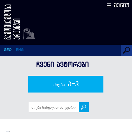
☰ მენიუ
დავით ფერაძე
GEO
ENG
ᲩᲕᲔᲜᲘ ᲐᲕᲢᲝᲠᲔᲑᲘ
ა-ჰ
ძიება