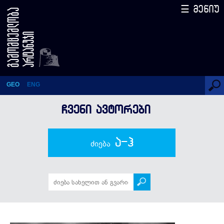
☰ მენიუ
უეინ რუნი
GEO
ENG
ᲩᲕᲔᲜᲘ ᲐᲕᲢᲝᲠᲔᲑᲘ
ა-ჰ
ძიება