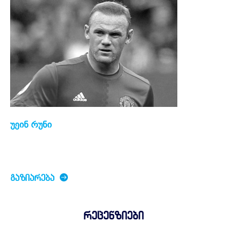
უეინ რუნი
ᲒᲐᲖᲘᲐᲠᲔᲑᲐ
რეცენზიები