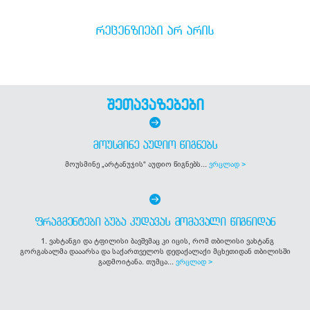
ᲠᲔᲪᲔᲜᲖᲘᲔᲑᲘ ᲐᲠ ᲐᲠᲘᲡ
შეთავაზებები
ᲛᲝᲣᲡᲛᲘᲜᲔ ᲐᲣᲓᲘᲝ ᲬᲘᲒᲜᲔᲑᲡ
მოუსმინე „არტანუჯის“ აუდიო წიგნებს...
ვრცლად >
ᲤᲠᲐᲒᲛᲔᲜᲢᲔᲑᲘ ᲑᲣᲑᲐ ᲙᲣᲓᲐᲕᲐᲡ ᲛᲝᲛᲐᲕᲐᲚᲘ ᲬᲘᲒᲜᲘᲓᲐᲜ
1. ვახტანგი და ტფილისი ბავშვმაც კი იცის, რომ თბილისი ვახტანგ
გორგასალმა დააარსა და საქართველოს დედაქალაქი მცხეთიდან თბილისში
გადმოიტანა. თუმცა...
ვრცლად >