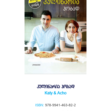
ᲙᲣᲚᲘᲜᲐᲠᲘᲐ ᲰᲝᲑᲐᲓ
Katy & Acho
ISBN:
978-9941-463-82-2