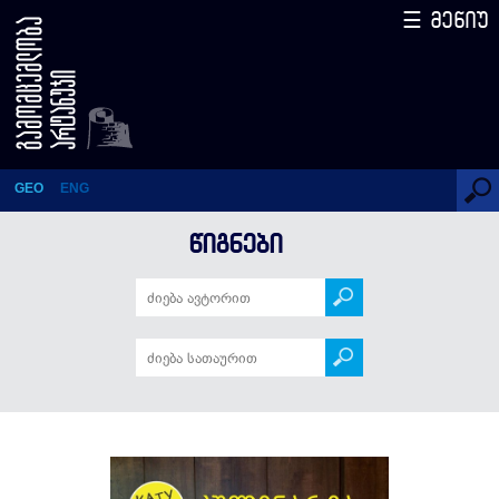
☰ მენიუ
კულინარია ჰობად
GEO
ENG
ᲬᲘᲒᲜᲔᲑᲘ