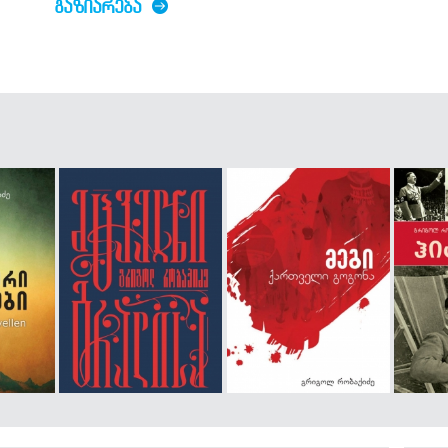
ᲒᲐᲖᲘᲐᲠᲔᲑᲐ