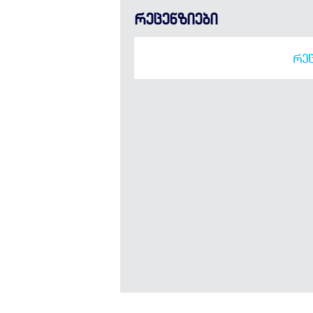
რეცენზიები
ᲠᲔᲪ