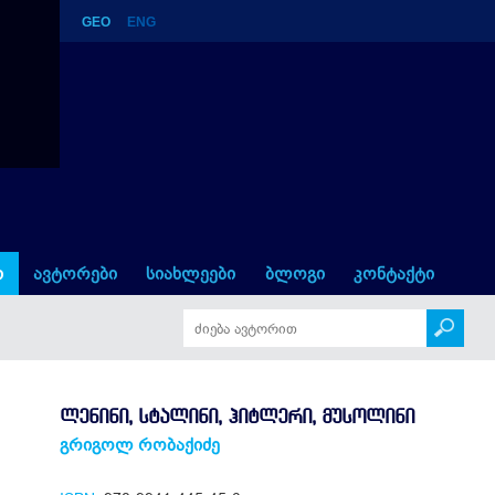
GEO
ENG
, მუსოლინი
ი
ავტორები
სიახლეები
ბლოგი
კონტაქტი
ᲚᲔᲜᲘᲜᲘ, ᲡᲢᲐᲚᲘᲜᲘ, ᲰᲘᲢᲚᲔᲠᲘ, ᲛᲣᲡᲝᲚᲘᲜᲘ
გრიგოლ რობაქიძე