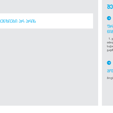
შე
ᲔᲜᲖᲘᲔᲑᲘ ᲐᲠ ᲐᲠᲘᲡ
ᲤᲠ
ᲬᲘ
1. ვ
თბი
საქ
გადმ
ᲛᲝ
მოუს