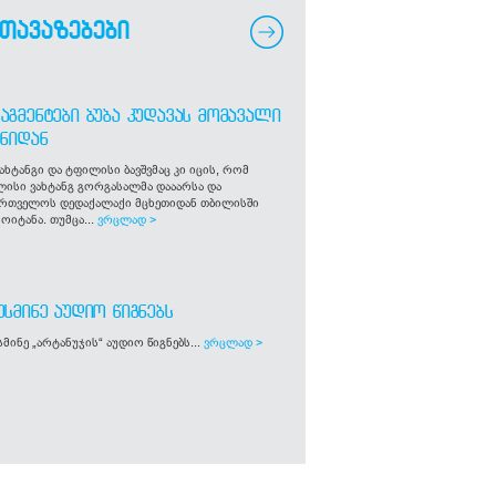
თავაზებები
ᲐᲒᲛᲔᲜᲢᲔᲑᲘ ᲑᲣᲑᲐ ᲙᲣᲓᲐᲕᲐᲡ ᲛᲝᲛᲐᲕᲐᲚᲘ
ᲒᲜᲘᲓᲐᲜ
ახტანგი და ტფილისი ბავშვმაც კი იცის, რომ
ლისი ვახტანგ გორგასალმა დააარსა და
ართველოს დედაქალაქი მცხეთიდან თბილისში
ოიტანა. თუმცა...
ვრცლად >
ᲣᲡᲛᲘᲜᲔ ᲐᲣᲓᲘᲝ ᲬᲘᲒᲜᲔᲑᲡ
მინე „არტანუჯის“ აუდიო წიგნებს...
ვრცლად >